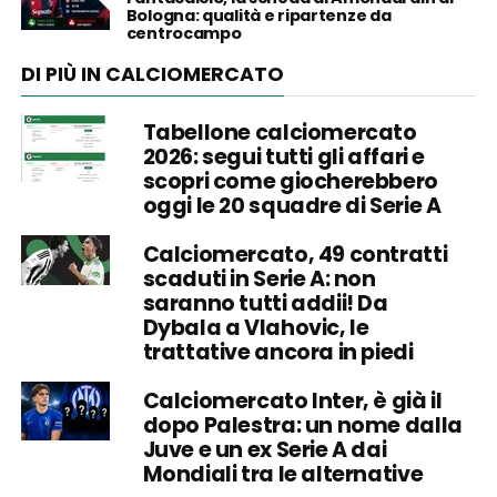
Bologna: qualità e ripartenze da
centrocampo
DI PIÙ IN CALCIOMERCATO
Tabellone calciomercato
2026: segui tutti gli affari e
scopri come giocherebbero
oggi le 20 squadre di Serie A
Calciomercato, 49 contratti
scaduti in Serie A: non
saranno tutti addii! Da
Dybala a Vlahovic, le
trattative ancora in piedi
Calciomercato Inter, è già il
dopo Palestra: un nome dalla
Juve e un ex Serie A dai
Mondiali tra le alternative