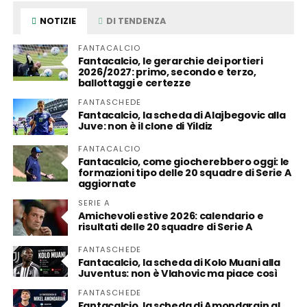
NOTIZIE
DI TENDENZA
FANTACALCIO
Fantacalcio, le gerarchie dei portieri
2026/2027: primo, secondo e terzo,
ballottaggi e certezze
FANTASCHEDE
Fantacalcio, la scheda di Alajbegovic alla
Juve: non è il clone di Yildiz
FANTACALCIO
Fantacalcio, come giocherebbero oggi: le
formazioni tipo delle 20 squadre di Serie A
aggiornate
SERIE A
Amichevoli estive 2026: calendario e
risultati delle 20 squadre di Serie A
FANTASCHEDE
Fantacalcio, la scheda di Kolo Muani alla
Juventus: non è Vlahovic ma piace così
FANTASCHEDE
Fantacalcio, la scheda di Amondarain al