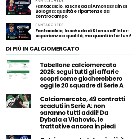
FANTASCHEDE
Fantacalcio, la scheda di Amondarain al
Bologna: qualità e ripartenze da
centrocampo
FANTASCHEDE
Fantacalcio, la scheda di Stones all’Inter:
esperienza e qualità, ma quanti infortuni!
DI PIÙ IN CALCIOMERCATO
Tabellone calciomercato
2026: segui tutti gli affari e
scopri come giocherebbero
oggi le 20 squadre di Serie A
Calciomercato, 49 contratti
scaduti in Serie A: non
saranno tutti addii! Da
Dybala a Vlahovic, le
trattative ancora in piedi