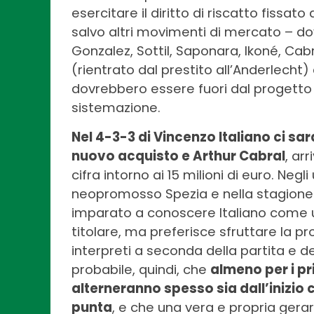
esercitare il diritto di riscatto fissato 
salvo altri movimenti di mercato – d
Gonzalez, Sottil, Saponara, Ikoné, Cab
(rientrato dal prestito all’Anderlecht)
dovrebbero essere fuori dal progetto 
sistemazione.
Nel 4-3-3 di Vincenzo Italiano ci sar
nuovo acquisto e Arthur Cabral
, ar
cifra intorno ai 15 milioni di euro. Negl
neopromosso Spezia e nella stagione 
imparato a conoscere Italiano come u
titolare, ma preferisce sfruttare la p
interpreti a seconda della partita e 
probabile, quindi, che
almeno per i pri
alterneranno spesso sia dall’inizio c
punta
, e che una vera e propria gera