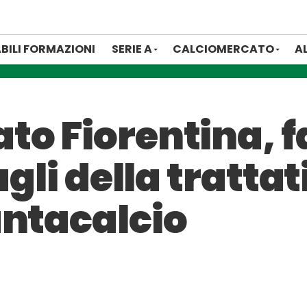
BILI FORMAZIONI
SERIE A
CALCIOMERCATO
A
o Fiorentina, f
agli della tratta
antacalcio