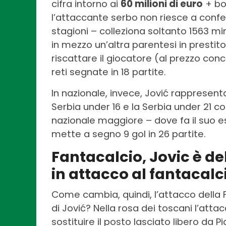
cifra intorno ai
60 milioni di euro
+ bo
l’attaccante serbo non riesce a confer
stagioni – colleziona soltanto 1563 min
in mezzo un’altra parentesi in prestit
riscattare il giocatore (al prezzo conc
reti segnate in 18 partite.
In nazionale, invece, Jović rappresenta 
Serbia under 16 e la Serbia under 21 col
nazionale maggiore – dove fa il suo e
mette a segno 9 gol in 26 partite.
Fantacalcio, Jovic è de
in attacco al fantacalc
Come cambia, quindi, l’attacco della F
di Jović? Nella rosa dei toscani l’att
sostituire il posto lasciato libero da P