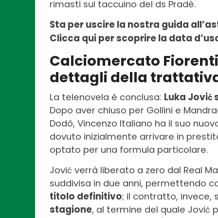
rimasti sul taccuino del ds Pradè.
Sta per uscire la nostra guida all’a
Clicca qui per scoprire la data d’usc
Calciomercato Fiorentin
dettagli della trattativ
La telenovela è conclusa:
Luka Jovi
ć
Dopo aver chiuso per Gollini e Mandrag
Dodô, Vincenzo Italiano ha il suo nuov
dovuto inizialmente arrivare in presti
optato per una formula particolare.
Jovi
verrà liberato a zero dal Real M
ć
suddivisa in due anni, permettendo cos
titolo definitivo
; il contratto, invece,
stagione
, al termine del quale Jovi
p
ć