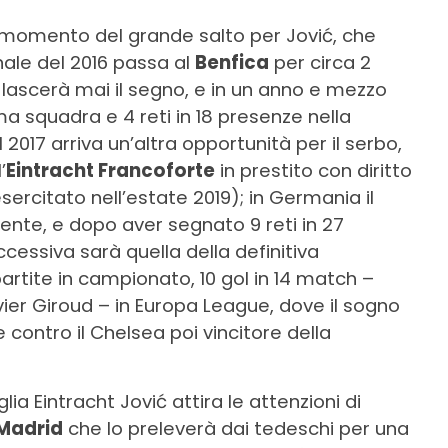
l momento del grande salto per Jović, che
nale del 2016 passa al
Benfica
per circa 2
on lascerà mai il segno, e in un anno e mezzo
a squadra e 4 reti in 18 presenze nella
l 2017 arriva un’altra opportunità per il serbo,
’
Eintracht Francoforte
in prestito con diritto
 esercitato nell’estate 2019); in Germania il
ente, e dopo aver segnato 9 reti in 27
cessiva sarà quella della definitiva
partite in campionato, 10 gol in 14 match –
ier Giroud – in Europa League, dove il sogno
e contro il Chelsea poi vincitore della
ia Eintracht Jović attira le attenzioni di
Madrid
che lo preleverà dai tedeschi per una