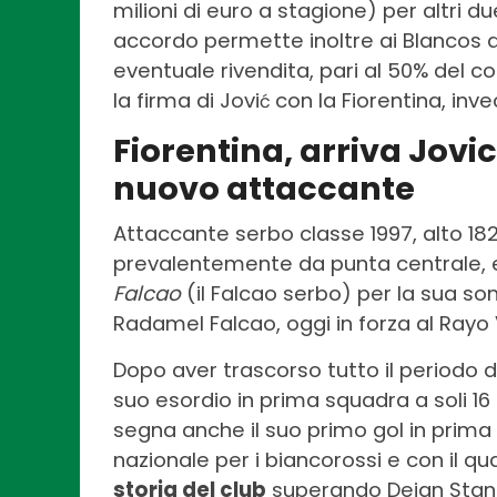
milioni di euro a stagione) per altri due
accordo permette inoltre ai Blancos d
eventuale rivendita, pari al 50% del co
la firma di Jovi
con la Fiorentina, inv
ć
Fiorentina, arriva Jovic
nuovo attaccante
Attaccante serbo classe 1997, alto 18
prevalentemente da punta centrale, 
Falcao
(il Falcao serbo) per la sua s
Radamel Falcao, oggi in forza al Rayo
Dopo aver trascorso tutto il periodo de
suo esordio in prima squadra a soli 16 
segna anche il suo primo gol in prima 
nazionale per i biancorossi e con il q
storia del club
superando Dejan Stank