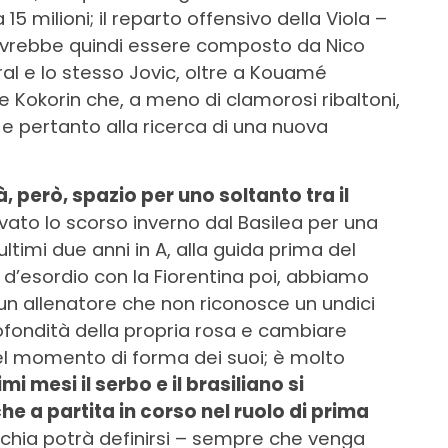
a 15 milioni; il reparto offensivo della Viola –
ovrebbe quindi essere composto da Nico
ral e lo stesso Jovic, oltre a Kouamé
 e Kokorin che, a meno di clamorosi ribaltoni,
e pertanto alla ricerca di una nuova
à, però, spazio per uno soltanto tra il
rivato lo scorso inverno dal Basilea per una
i ultimi due anni in A, alla guida prima del
d’esordio con la Fiorentina poi, abbiamo
n allenatore che non riconosce un undici
rofondità della propria rosa e cambiare
del momento di forma dei suoi; è molto
mi mesi il serbo e il brasiliano si
he a partita in corso nel ruolo di prima
rchia potrà definirsi – sempre che venga