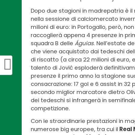
Dopo due stagioni in madrepatria è i
nella sessione di calciomercato inver
milioni di euro: in Portogallo, però, n
raccoglierà appena 4 presenze in prim
squadra B delle
Águias
. Nell’estate de
che viene acquistato dai tedeschi dell
di riscatto (a circa 22 milioni di euro,
talento di Jović esploderà definitivam
presenze il primo anno la stagione suc
consacrazione: 17 gol e 6 assist in 32 
secondo miglior marcatore dietro Oliv
dei tedeschi si infrangerà in semifinal
competizione.
Con le straordinarie prestazioni in magl
numerose big europee, tra cui il
Real 