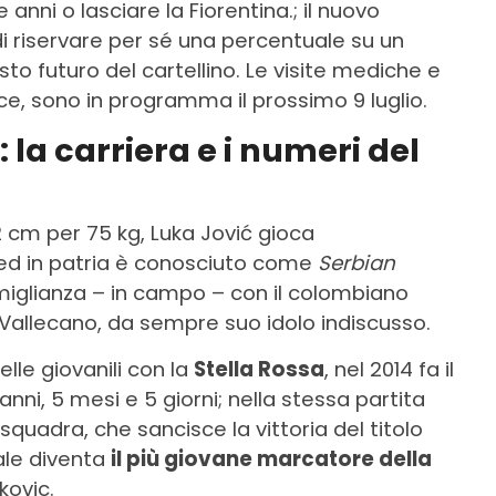
 anni o lasciare la Fiorentina.; il nuovo
i riservare per sé una percentuale su un
sto futuro del cartellino. Le visite mediche e
ece, sono in programma il prossimo 9 luglio.
: la carriera e i numeri del
2 cm per 75 kg, Luka Jović gioca
ed in patria è conosciuto come
Serbian
omiglianza – in campo – con il colombiano
 Vallecano, da sempre suo idolo indiscusso.
lle giovanili con la
Stella Rossa
, nel 2014 fa il
anni, 5 mesi e 5 giorni; nella stessa partita
squadra, che sancisce la vittoria del titolo
uale diventa
il più giovane marcatore della
ovic.