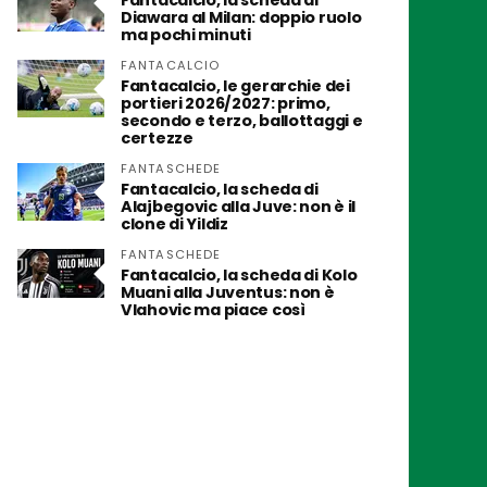
Fantacalcio, la scheda di
Diawara al Milan: doppio ruolo
ma pochi minuti
FANTACALCIO
Fantacalcio, le gerarchie dei
portieri 2026/2027: primo,
secondo e terzo, ballottaggi e
certezze
FANTASCHEDE
Fantacalcio, la scheda di
Alajbegovic alla Juve: non è il
clone di Yildiz
FANTASCHEDE
Fantacalcio, la scheda di Kolo
Muani alla Juventus: non è
Vlahovic ma piace così