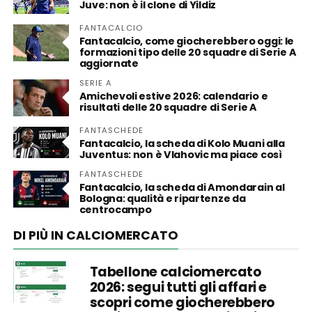
Juve: non è il clone di Yildiz
FANTACALCIO
Fantacalcio, come giocherebbero oggi: le
formazioni tipo delle 20 squadre di Serie A
aggiornate
SERIE A
Amichevoli estive 2026: calendario e
risultati delle 20 squadre di Serie A
FANTASCHEDE
Fantacalcio, la scheda di Kolo Muani alla
Juventus: non è Vlahovic ma piace così
FANTASCHEDE
Fantacalcio, la scheda di Amondarain al
Bologna: qualità e ripartenze da
centrocampo
DI PIÙ IN CALCIOMERCATO
Tabellone calciomercato
2026: segui tutti gli affari e
scopri come giocherebbero