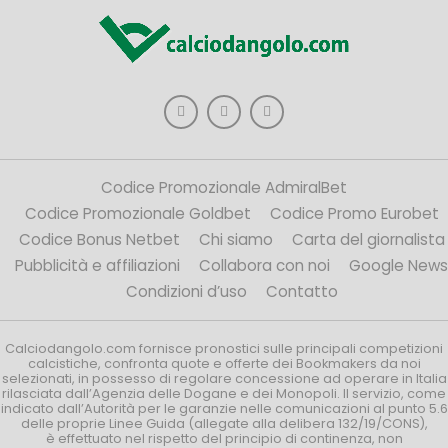
Codice Promozionale AdmiralBet
Codice Promozionale Goldbet
Codice Promo Eurobet
Codice Bonus Netbet
Chi siamo
Carta del giornalista
Pubblicità e affiliazioni
Collabora con noi
Google News
Condizioni d’uso
Contatto
Calciodangolo.com fornisce pronostici sulle principali competizioni
calcistiche, confronta quote e offerte dei Bookmakers da noi
selezionati, in possesso di regolare concessione ad operare in Italia
rilasciata dall’Agenzia delle Dogane e dei Monopoli. Il servizio, come
indicato dall’Autorità per le garanzie nelle comunicazioni al punto 5.6
delle proprie Linee Guida (allegate alla delibera 132/19/CONS),
è effettuato nel rispetto del principio di continenza, non