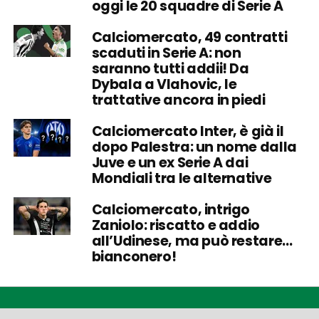
oggi le 20 squadre di Serie A
Calciomercato, 49 contratti
scaduti in Serie A: non
saranno tutti addii! Da
Dybala a Vlahovic, le
trattative ancora in piedi
Calciomercato Inter, è già il
dopo Palestra: un nome dalla
Juve e un ex Serie A dai
Mondiali tra le alternative
Calciomercato, intrigo
Zaniolo: riscatto e addio
all’Udinese, ma può restare…
bianconero!