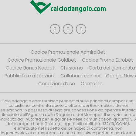
Codice Promozionale AdmiralBet
Codice Promozionale Goldbet
Codice Promo Eurobet
Codice Bonus Netbet
Chi siamo
Carta del giornalista
Pubblicità e affiliazioni
Collabora con noi
Google News
Condizioni d’uso
Contatto
Calciodangolo.com fornisce pronostici sulle principali competizioni
calcistiche, confronta quote e offerte dei Bookmakers da noi
selezionati, in possesso di regolare concessione ad operare in Italia
rilasciata dall’Agenzia delle Dogane e dei Monopoli. Il servizio, come
indicato dall’Autorità per le garanzie nelle comunicazioni al punto 5.6
delle proprie Linee Guida (allegate alla delibera 132/19/CONS),
è effettuato nel rispetto del principio di continenza, non
ingannevolezza e trasparenza e non costituisce pertanto una forma