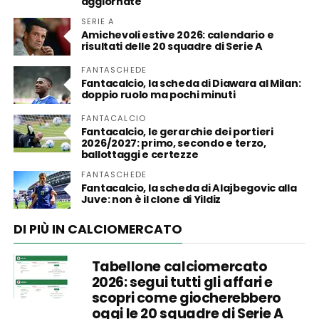
aggiornate
SERIE A
Amichevoli estive 2026: calendario e
risultati delle 20 squadre di Serie A
FANTASCHEDE
Fantacalcio, la scheda di Diawara al Milan:
doppio ruolo ma pochi minuti
FANTACALCIO
Fantacalcio, le gerarchie dei portieri
2026/2027: primo, secondo e terzo,
ballottaggi e certezze
FANTASCHEDE
Fantacalcio, la scheda di Alajbegovic alla
Juve: non è il clone di Yildiz
DI PIÙ IN CALCIOMERCATO
Tabellone calciomercato
2026: segui tutti gli affari e
scopri come giocherebbero
oggi le 20 squadre di Serie A