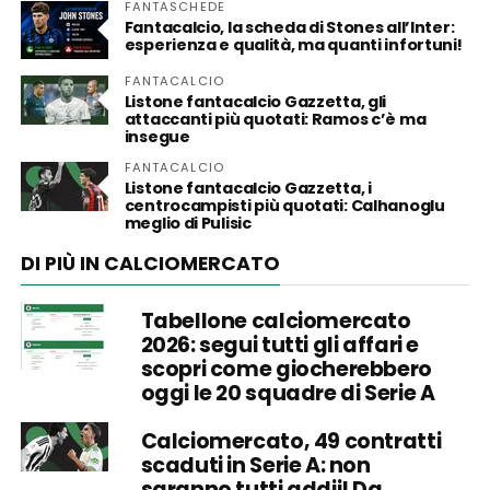
FANTASCHEDE
Fantacalcio, la scheda di Stones all’Inter:
esperienza e qualità, ma quanti infortuni!
FANTACALCIO
Listone fantacalcio Gazzetta, gli
attaccanti più quotati: Ramos c’è ma
insegue
FANTACALCIO
Listone fantacalcio Gazzetta, i
centrocampisti più quotati: Calhanoglu
meglio di Pulisic
DI PIÙ IN CALCIOMERCATO
Tabellone calciomercato
2026: segui tutti gli affari e
scopri come giocherebbero
oggi le 20 squadre di Serie A
Calciomercato, 49 contratti
scaduti in Serie A: non
saranno tutti addii! Da