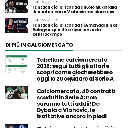
FANTASCHEDE
Fantacalcio, la scheda di Kolo Muani alla
Juventus: non è Vlahovic ma piace così
FANTASCHEDE
Fantacalcio, la scheda di Amondarain al
Bologna: qualità e ripartenze da
centrocampo
DI PIÙ IN CALCIOMERCATO
Tabellone calciomercato
2026: segui tutti gli affari e
scopri come giocherebbero
oggi le 20 squadre di Serie A
Calciomercato, 49 contratti
scaduti in Serie A: non
saranno tutti addii! Da
Dybala a Vlahovic, le
trattative ancora in piedi