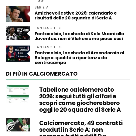
SERIE A
Amichevoli estive 2026: calendario e
risultati delle 20 squadre di Serie A
FANTASCHEDE
Fantacalcio, la scheda di Kolo Muani alla
Juventus: non è Vlahovic ma piace così
FANTASCHEDE
Fantacalcio, la scheda di Amondarain al
Bologna: qualità e ripartenze da
centrocampo
DI PIÙ IN CALCIOMERCATO
Tabellone calciomercato
2026: segui tutti gli affari e
scopri come giocherebbero
oggi le 20 squadre di Serie A
Calciomercato, 49 contratti
scaduti in Serie A: non