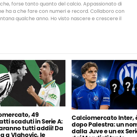
tiche, forse tanto quanto del calcio. Appassionato di
 che ha a che fare con numeri e record. Collaboro con
ontana qualche anno. Ho visto nascere e crescere il
omercato, 49
Calciomercato Inter, è
tti scaduti in Serie A:
dopo Palestra: un no
aranno tutti addii! Da
dalla Juve e un ex Seri
a a Vlahovic, le