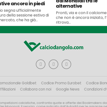
dai Mondiali tra le
ative ancora in piedi
alternative
uglio segna ufficialmente
Pronti, via e con il calciom
ura della sessione estiva di
che non è ancora iniziato, l’
ercato, che ha già...
ritrova...
romozionale Goldbet
Codice Promo Eurobet
Codice Bon
filiazioni
Collabora con noi
Google News
Condizioni d
competizioni calcistiche, confronta quote e offerte dei Bookmakers da
dei Monopoli. Il servizio, come indicato dall’Autorità per le garanzie 