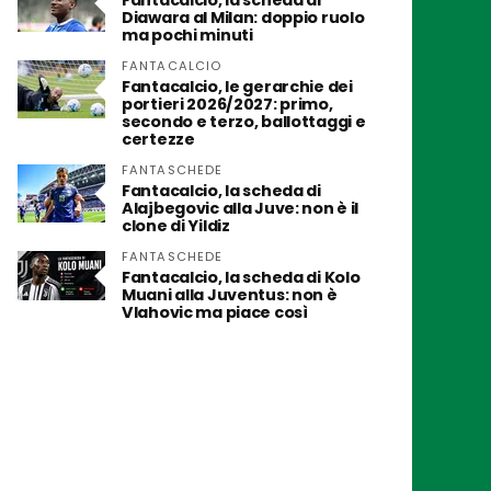
Fantacalcio, la scheda di
Diawara al Milan: doppio ruolo
ma pochi minuti
FANTACALCIO
Fantacalcio, le gerarchie dei
portieri 2026/2027: primo,
secondo e terzo, ballottaggi e
certezze
FANTASCHEDE
Fantacalcio, la scheda di
Alajbegovic alla Juve: non è il
clone di Yildiz
FANTASCHEDE
Fantacalcio, la scheda di Kolo
Muani alla Juventus: non è
Vlahovic ma piace così