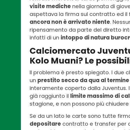
visite mediche
nella giornata di giov
aspettava la firma sul contratto ed il
ancora non è arrivato niente
. Nessu
ripensamento da parte del diretto inte
infatti di un
intoppo di natura buroc
Calciomercato Juventus
Kolo Muani? Le possibil
Il problema è presto spiegato. I due 
un
prestito secco da qua al termine
interamente coperto dalla Juventus. Il
già raggiunto il
limite massimo di cal
stagione, e non possono più chiudere a
Se da un lato le carte sono tutte firm
depositare
contratto e transfer per a