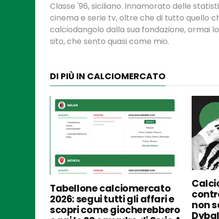
Classe '96, siciliano. Innamorato delle statis
cinema e serie tv, oltre che di tutto quello
calciodangolo dalla sua fondazione, ormai l
sito, che sento quasi come mio.
DI PIÙ IN CALCIOMERCATO
Calci
Tabellone calciomercato
contra
2026: segui tutti gli affari e
non s
scopri come giocherebbero
Dybal