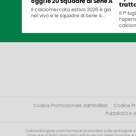
oggi le 20 squadre di Serie A
tratt
Il calciomercato estivo 2026 è già
Il 1° l
nel vivo e le squadre di Serie A...
l’apert
calciom
Codice Promozionale AdmiralBet
Codice P
Pubblicità e af
Calciodangolo.com fornisce pronostici sulle principali 
operare in Italia rilasciata dall’Agenzia delle Dogane e 