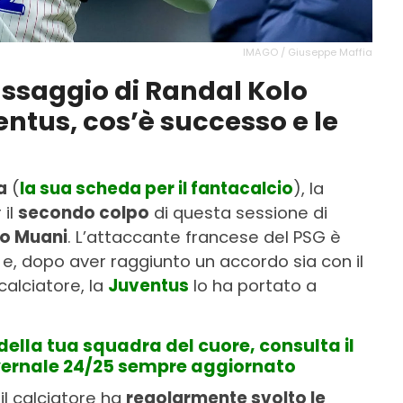
IMAGO / Giuseppe Maffia
assaggio di Randal Kolo
ntus, cos’è successo e le
a
(
la sua scheda per il fantacalcio
), la
 il
secondo colpo
di questa sessione di
lo Muani
. L’attaccante francese del PSG è
 e, dopo aver raggiunto un accordo sia con il
calciatore, la
Juventus
lo ha portato a
della tua squadra del cuore, consulta il
vernale 24/25 sempre aggiornato
il calciatore ha
regolarmente svolto le