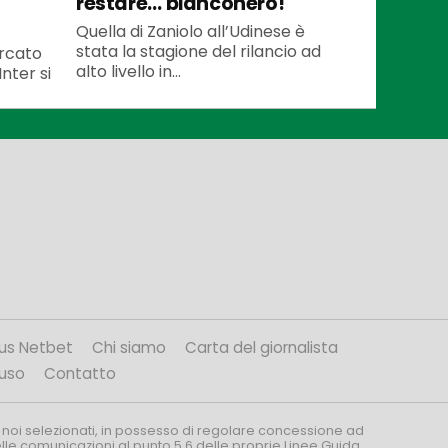
restare… bianconero!
Quella di Zaniolo all’Udinese è
stata la stagione del rilancio ad
ercato
alto livello in...
Inter si
us Netbet
Chi siamo
Carta del giornalista
’uso
Contatto
 noi selezionati, in possesso di regolare concessione ad
nelle comunicazioni al punto 5.6 delle proprie Linee Guida