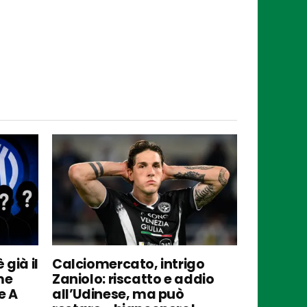
 già il
Calciomercato, intrigo
me
Zaniolo: riscatto e addio
e A
all’Udinese, ma può