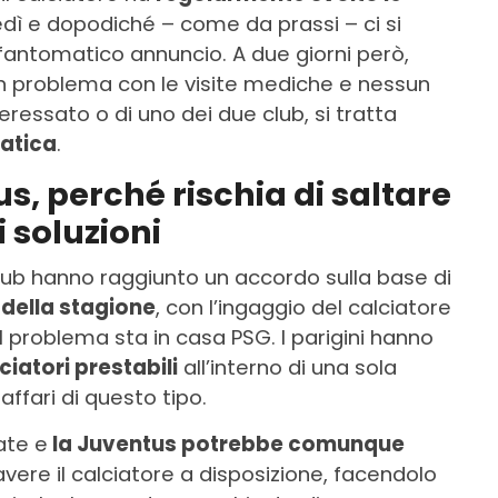
edì e dopodiché – come da prassi – ci si
 fantomatico annuncio. A due giorni però,
n problema con le visite mediche e nessun
ressato o di uno dei due club, si tratta
ratica
.
, perché rischia di saltare
i soluzioni
club hanno raggiunto un accordo sulla base di
 della stagione
, con l’ingaggio del calciatore
 problema sta in casa PSG. I parigini hanno
ciatori prestabili
all’interno di una sola
ffari di questo tipo.
ate e
la Juventus potrebbe comunque
vere il calciatore a disposizione, facendolo