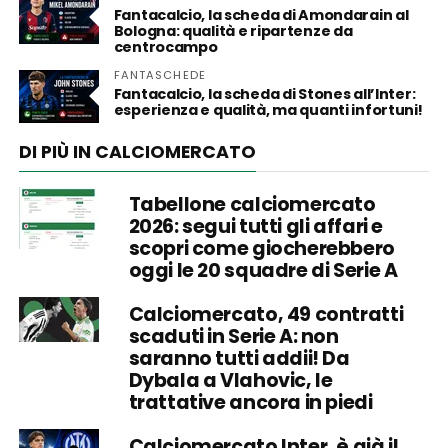
Fantacalcio, la scheda di Amondarain al
Bologna: qualità e ripartenze da
centrocampo
FANTASCHEDE
Fantacalcio, la scheda di Stones all’Inter:
esperienza e qualità, ma quanti infortuni!
DI PIÙ IN CALCIOMERCATO
Tabellone calciomercato
2026: segui tutti gli affari e
scopri come giocherebbero
oggi le 20 squadre di Serie A
Calciomercato, 49 contratti
scaduti in Serie A: non
saranno tutti addii! Da
Dybala a Vlahovic, le
trattative ancora in piedi
Calciomercato Inter, è già il