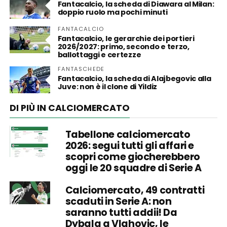
Fantacalcio, la scheda di Diawara al Milan:
doppio ruolo ma pochi minuti
FANTACALCIO
Fantacalcio, le gerarchie dei portieri
2026/2027: primo, secondo e terzo,
ballottaggi e certezze
FANTASCHEDE
Fantacalcio, la scheda di Alajbegovic alla
Juve: non è il clone di Yildiz
DI PIÙ IN CALCIOMERCATO
Tabellone calciomercato
2026: segui tutti gli affari e
scopri come giocherebbero
oggi le 20 squadre di Serie A
Calciomercato, 49 contratti
scaduti in Serie A: non
saranno tutti addii! Da
Dybala a Vlahovic, le