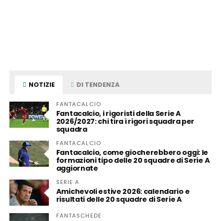
NOTIZIE
DI TENDENZA
FANTACALCIO
Fantacalcio, i rigoristi della Serie A
2026/2027: chi tira i rigori squadra per
squadra
FANTACALCIO
Fantacalcio, come giocherebbero oggi: le
formazioni tipo delle 20 squadre di Serie A
aggiornate
SERIE A
Amichevoli estive 2026: calendario e
risultati delle 20 squadre di Serie A
FANTASCHEDE