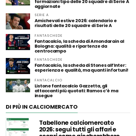
formazioni tipo delle 20 squadre di Serie A
aggiornate
SERIE A
Amichevoli estive 2026: calendario e
risultati delle 20 squadre di Serie A
FANTASCHEDE
Fantacalcio, la scheda di Amondarain al
Bologna: qualità e ripartenze da
centrocampo
FANTASCHEDE
Fantacalcio, la scheda di Stones all’Inter:
esperienza e qualità, ma quanti infortuni!
FANTACALCIO
Listone fantacalcio Gazzetta, gli
attaccanti più quotati: Ramos c’è ma
insegue
DI PIÙ IN CALCIOMERCATO
Tabellone calciomercato
2026: segui tutti gli affari e