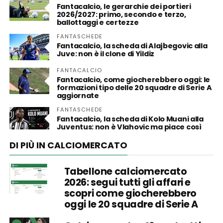
Fantacalcio, le gerarchie dei portieri
2026/2027: primo, secondo e terzo,
ballottaggi e certezze
FANTASCHEDE
Fantacalcio, la scheda di Alajbegovic alla
Juve: non è il clone di Yildiz
FANTACALCIO
Fantacalcio, come giocherebbero oggi: le
formazioni tipo delle 20 squadre di Serie A
aggiornate
FANTASCHEDE
Fantacalcio, la scheda di Kolo Muani alla
Juventus: non è Vlahovic ma piace così
DI PIÙ IN CALCIOMERCATO
Tabellone calciomercato
2026: segui tutti gli affari e
scopri come giocherebbero
oggi le 20 squadre di Serie A