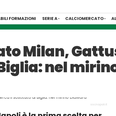
BILI FORMAZIONI
SERIE A
CALCIOMERCATO
A
o Milan, Gattus
 Biglia: nel miri
sscnapoli.it
apoli è la prima scelta per