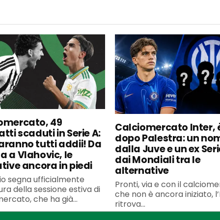
omercato, 49
Calciomercato Inter, è
tti scaduti in Serie A:
dopo Palestra: un no
aranno tutti addii! Da
dalla Juve e un ex Seri
a a Vlahovic, le
dai Mondiali tra le
ative ancora in piedi
alternative
uglio segna ufficialmente
Pronti, via e con il calciom
ura della sessione estiva di
che non è ancora iniziato, l’
ercato, che ha già...
ritrova...