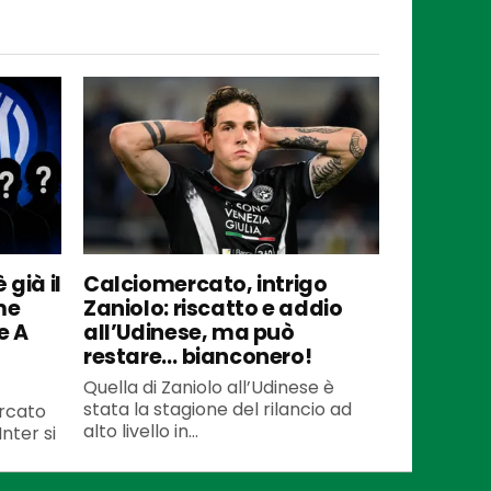
 già il
Calciomercato, intrigo
me
Zaniolo: riscatto e addio
e A
all’Udinese, ma può
restare… bianconero!
Quella di Zaniolo all’Udinese è
stata la stagione del rilancio ad
ercato
alto livello in...
Inter si