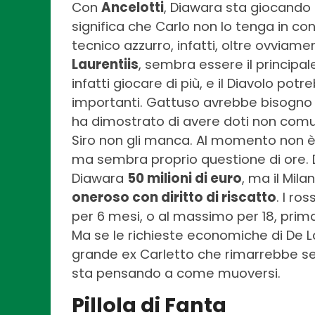
Con
Ancelotti
, Diawara sta giocand
significa che Carlo non lo tenga in con
tecnico azzurro, infatti, oltre ovviame
Laurentiis
, sembra essere il principale
infatti giocare di più, e il Diavolo po
importanti. Gattuso avrebbe bisogno 
ha dimostrato di avere doti non comuni
Siro non gli manca. Al momento non è
ma sembra proprio questione di ore.
Diawara
50 milioni di euro
, ma il Mil
oneroso con diritto di riscatto
. I ro
per 6 mesi, o al massimo per 18, prima 
Ma se le richieste economiche di De La
grande ex Carletto che rimarrebbe sen
sta pensando a come muoversi.
Pillola di Fanta