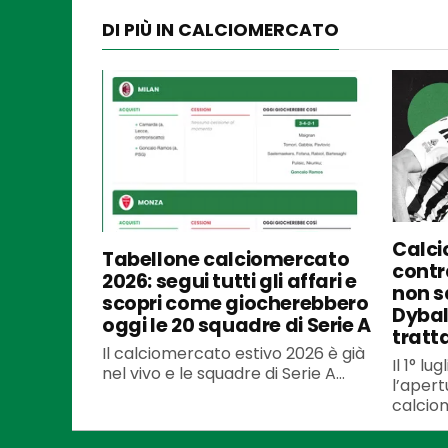
DI PIÙ IN CALCIOMERCATO
Calci
Tabellone calciomercato
contra
2026: segui tutti gli affari e
non s
scopri come giocherebbero
Dybal
oggi le 20 squadre di Serie A
tratt
Il calciomercato estivo 2026 è già
Il 1° l
nel vivo e le squadre di Serie A...
l’apert
calciom