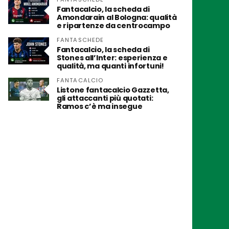
Fantacalcio, la scheda di
Amondarain al Bologna: qualità
e ripartenze da centrocampo
FANTASCHEDE
Fantacalcio, la scheda di
Stones all’Inter: esperienza e
qualità, ma quanti infortuni!
FANTACALCIO
Listone fantacalcio Gazzetta,
gli attaccanti più quotati:
Ramos c’è ma insegue