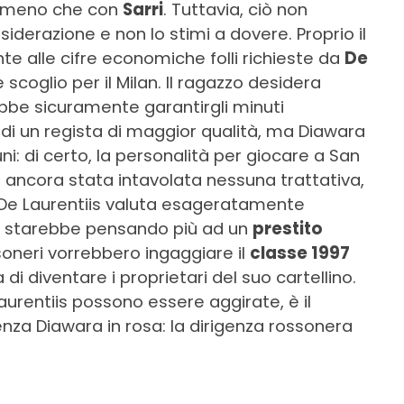
o meno che con
Sarri
. Tuttavia, ciò non
siderazione e non lo stimi a dovere. Proprio il
nte alle cifre economiche folli richieste da
De
 scoglio per il Milan. Il ragazzo desidera
trebbe sicuramente garantirgli minuti
di un regista di maggior qualità, ma Diawara
: di certo, la personalità per giocare a San
 ancora stata intavolata nessuna trattativa,
 De Laurentiis valuta esageratamente
an starebbe pensando più ad un
prestito
ssoneri vorrebbero ingaggiare il
classe 1997
di diventare i proprietari del suo cartellino.
urentiis possono essere aggirate, è il
za Diawara in rosa: la dirigenza rossonera