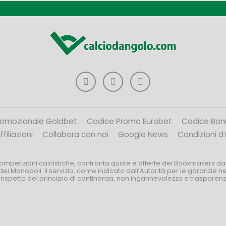
romozionale Goldbet
Codice Promo Eurobet
Codice Bon
filiazioni
Collabora con noi
Google News
Condizioni d
competizioni calcistiche, confronta quote e offerte dei Bookmakers da
dei Monopoli. Il servizio, come indicato dall’Autorità per le garanzie 
l rispetto del principio di continenza, non ingannevolezza e trasparen