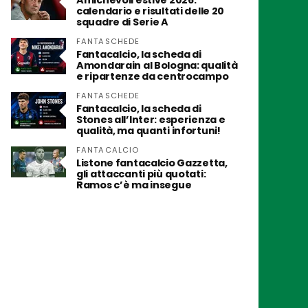
Amichevoli estive 2026:
calendario e risultati delle 20
squadre di Serie A
FANTASCHEDE
Fantacalcio, la scheda di
Amondarain al Bologna: qualità
e ripartenze da centrocampo
FANTASCHEDE
Fantacalcio, la scheda di
Stones all’Inter: esperienza e
qualità, ma quanti infortuni!
FANTACALCIO
Listone fantacalcio Gazzetta,
gli attaccanti più quotati:
Ramos c’è ma insegue