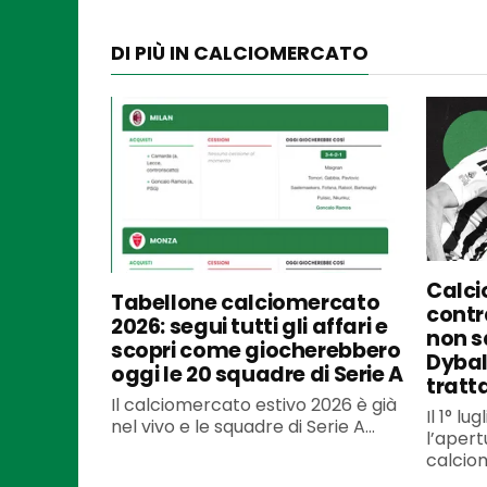
DI PIÙ IN CALCIOMERCATO
Calci
Tabellone calciomercato
contra
2026: segui tutti gli affari e
non s
scopri come giocherebbero
Dybal
oggi le 20 squadre di Serie A
tratt
Il calciomercato estivo 2026 è già
Il 1° l
nel vivo e le squadre di Serie A...
l’apert
calciom