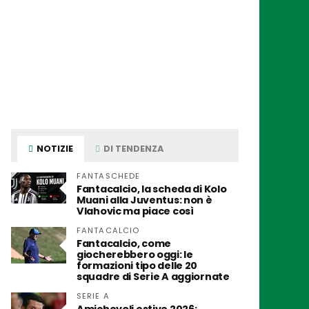
NOTIZIE
DI TENDENZA
FANTASCHEDE
Fantacalcio, la scheda di Kolo
Muani alla Juventus: non è
Vlahovic ma piace così
FANTACALCIO
Fantacalcio, come
giocherebbero oggi: le
formazioni tipo delle 20
squadre di Serie A aggiornate
SERIE A