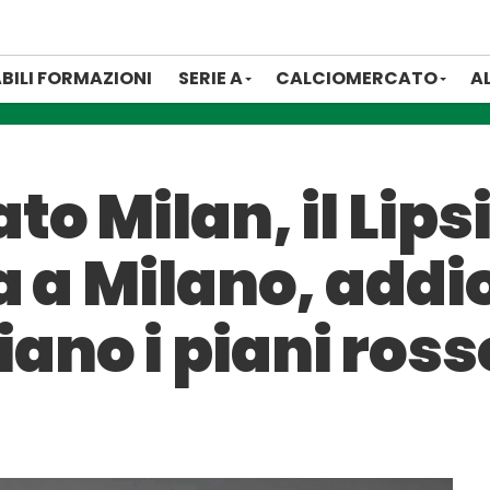
BILI FORMAZIONI
SERIE A
CALCIOMERCATO
A
 Milan, il Lipsia
a a Milano, addi
no i piani ross