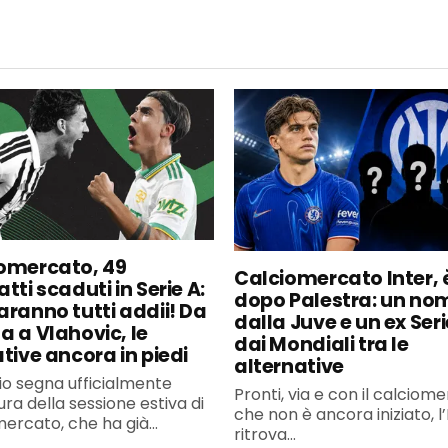
omercato, 49
Calciomercato Inter, è
tti scaduti in Serie A:
dopo Palestra: un no
aranno tutti addii! Da
dalla Juve e un ex Seri
a a Vlahovic, le
dai Mondiali tra le
ative ancora in piedi
alternative
uglio segna ufficialmente
Pronti, via e con il calciom
ura della sessione estiva di
che non è ancora iniziato, l’
ercato, che ha già...
ritrova...