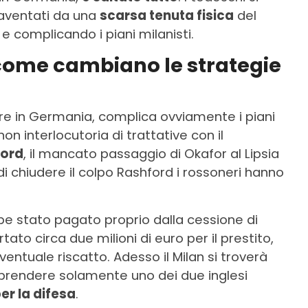
paventati da una
scarsa tenuta fisica
del
e complicando i piani milanisti.
come cambiano le strategie
re in Germania, complica ovviamente i piani
non interlocutoria di trattative con il
ord
, il mancato passaggio di Okafor al Lipsia
i chiudere il colpo Rashford i rossoneri hanno
be stato pagato proprio dalla cessione di
to circa due milioni di euro per il prestito,
ventuale riscatto. Adesso il Milan si troverà
 prendere solamente uno dei due inglesi
er la difesa
.