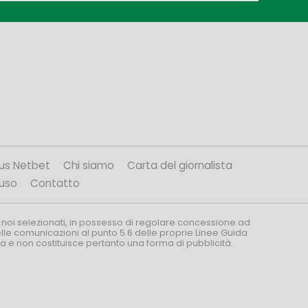
us Netbet
Chi siamo
Carta del giornalista
’uso
Contatto
 noi selezionati, in possesso di regolare concessione ad
nelle comunicazioni al punto 5.6 delle proprie Linee Guida
za e non costituisce pertanto una forma di pubblicità.