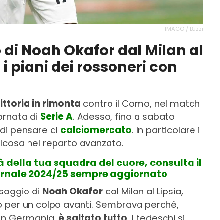
IMAGO / Buzzi
o di Noah Okafor dal Milan al
 piani dei rossoneri con
ittoria in rimonta
contro il Como, nel match
iornata di
Serie A
. Adesso, fino a sabato
 di pensare al
calciomercato
. In particolare i
lcosa nel reparto avanzato.
à della tua squadra del cuore, consulta il
ernale 2024/25 sempre aggiornato
saggio di
Noah Okafor
dal Milan al Lipsia,
o per un colpo avanti. Sembrava perché,
 in Germania,
è saltato tutto
. I tedeschi si