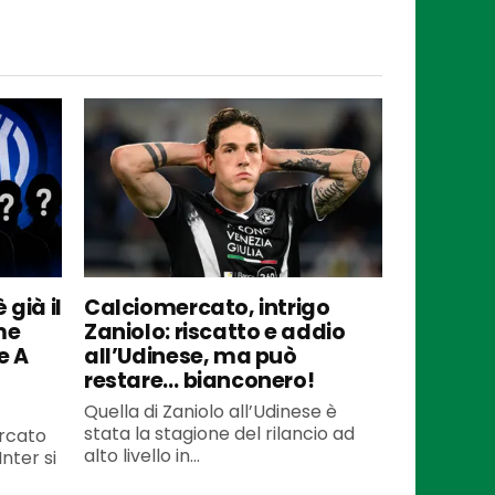
 già il
Calciomercato, intrigo
me
Zaniolo: riscatto e addio
e A
all’Udinese, ma può
restare… bianconero!
Quella di Zaniolo all’Udinese è
stata la stagione del rilancio ad
ercato
alto livello in...
Inter si