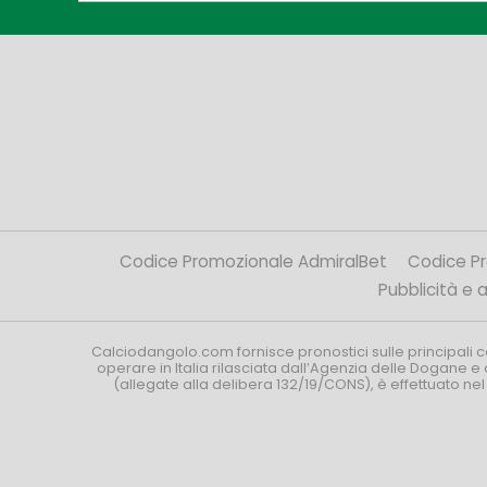
Codice Promozionale AdmiralBet
Codice P
Pubblicità e af
Calciodangolo.com fornisce pronostici sulle principali 
operare in Italia rilasciata dall’Agenzia delle Dogane e 
(allegate alla delibera 132/19/CONS), è effettuato ne