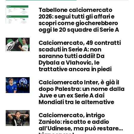
Tabellone calciomercato
2026: segui tutti gli affari e
scopri come giocherebbero
oggi le 20 squadre di Serie A
Calciomercato, 49 contratti
scaduti in Serie A: non
saranno tutti addii! Da
Dybala a Vlahovic, le
trattative ancora in piedi
Calciomercato Inter, è già il
dopo Palestra: un nome dalla
Juve e un ex Serie A dai
Mondiali tra le alternative
Calciomercato, intrigo
Zaniolo: riscatto e addio
all’Udinese, ma può restare…