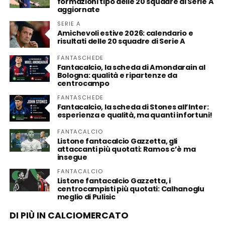
formazioni tipo delle 20 squadre di Serie A
aggiornate
SERIE A
Amichevoli estive 2026: calendario e
risultati delle 20 squadre di Serie A
FANTASCHEDE
Fantacalcio, la scheda di Amondarain al
Bologna: qualità e ripartenze da
centrocampo
FANTASCHEDE
Fantacalcio, la scheda di Stones all’Inter:
esperienza e qualità, ma quanti infortuni!
FANTACALCIO
Listone fantacalcio Gazzetta, gli
attaccanti più quotati: Ramos c’è ma
insegue
FANTACALCIO
Listone fantacalcio Gazzetta, i
centrocampisti più quotati: Calhanoglu
meglio di Pulisic
DI PIÙ IN CALCIOMERCATO