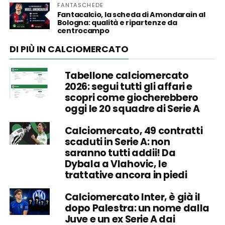
FANTASCHEDE
Fantacalcio, la scheda di Amondarain al
Bologna: qualità e ripartenze da
centrocampo
DI PIÙ IN CALCIOMERCATO
Tabellone calciomercato
2026: segui tutti gli affari e
scopri come giocherebbero
oggi le 20 squadre di Serie A
Calciomercato, 49 contratti
scaduti in Serie A: non
saranno tutti addii! Da
Dybala a Vlahovic, le
trattative ancora in piedi
Calciomercato Inter, è già il
dopo Palestra: un nome dalla
Juve e un ex Serie A dai