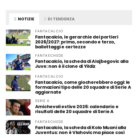
NOTIZIE
DI TENDENZA
FANTACALCIO
Fantacalcio, le gerarchie dei portieri
2026/2027: primo, secondo e terzo,
ballottaggi e certezze
FANTASCHEDE
Fantacalcio, la scheda di Alajbegovic alla
Juve: non è il clone di Yildiz
FANTACALCIO
Fantacalcio, come giocherebbero oggi: le
formazioni tipo delle 20 squadre di Serie A
aggiornate
SERIE A
Amichevoli estive 2026: calendario e
risultati delle 20 squadre di Serie A
FANTASCHEDE
Fantacalcio, la scheda di Kolo Muani alla
Juventus: non è Vlahovic ma piace così