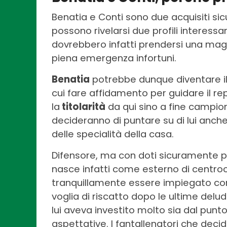
Benatia e Conti sono due acquisiti si
possono rivelarsi due profili interessa
dovrebbero infatti prendersi una magli
piena emergenza infortuni.
Benatia
potrebbe dunque diventare i
cui fare affidamento per guidare il re
la
titolarità
da qui sino a fine campion
decideranno di puntare su di lui anc
delle specialità della casa.
Difensore, ma con doti sicuramente p
nasce infatti come esterno di centro
tranquillamente essere impiegato com
voglia di riscatto dopo le ultime delud
lui aveva investito molto sia dal punt
aspettative. I fantallenatori che dec