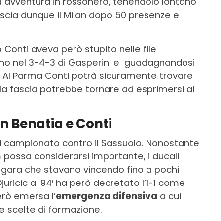
 avventura in rossonero, tenendolo lontano
scia dunque il Milan dopo 50 presenze e
 Conti aveva però stupito nelle file
rno nel 3-4-3 di Gasperini e guadagnandosi
. Al Parma Conti potrà sicuramente trovare
la fascia potrebbe tornare ad esprimersi ai
 Benatia e Conti
di campionato contro il Sassuolo. Nonostante
 possa considerarsi importante, i ducali
 gara che stavano vincendo fino a pochi
i Djuricic al 94′ ha però decretato l’1-1 come
però emersa l’
emergenza difensiva
a cui
e scelte di formazione.