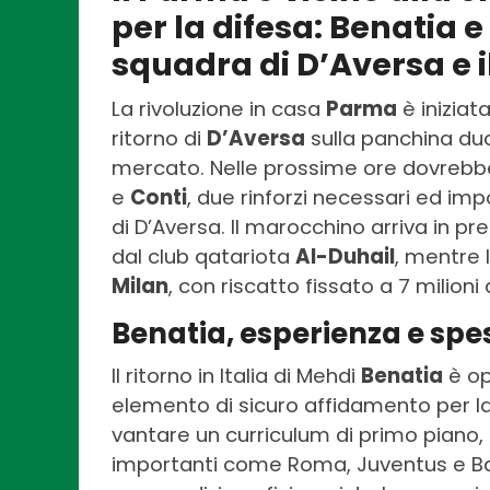
per la difesa: Benatia 
squadra di D’Aversa e i
La rivoluzione in casa
Parma
è iniziat
ritorno di
D’Aversa
sulla panchina du
mercato. Nelle prossime ore dovrebbero
e
Conti
, due rinforzi necessari ed imp
di D’Aversa. Il marocchino arriva in pre
dal club qatariota
Al-Duhail
, mentre 
Milan
, con riscatto fissato a 7 milioni 
Benatia, esperienza e spe
Il ritorno in Italia di Mehdi
Benatia
è op
elemento di sicuro affidamento per la
vantare un curriculum di primo piano, 
importanti come Roma, Juventus e Ba