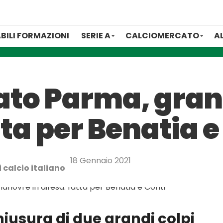
BILI FORMAZIONI
SERIE A
CALCIOMERCATO
A
ato Parma, gra
tta per Benatia e
18 Gennaio 2021
 calcio italiano
chiusura di due grandi colpi