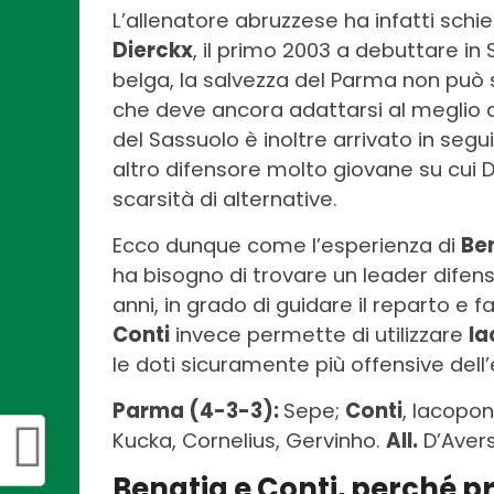
L’allenatore abruzzese ha infatti schi
Dierckx
, il primo 2003 a debuttare in
belga, la salvezza del Parma non può
che deve ancora adattarsi al meglio al c
del Sassuolo è inoltre arrivato in se
altro difensore molto giovane su cui D
scarsità di alternative.
Ecco dunque come l’esperienza di
Be
ha bisogno di trovare un leader difen
anni, in grado di guidare il reparto e fa
Conti
invece permette di utilizzare
Ia
le doti sicuramente più offensive dell’
Parma (4-3-3):
Sepe;
Conti
, Iacopon
Kucka, Cornelius, Gervinho.
All.
D’Aver
Benatia e Conti, perché pr