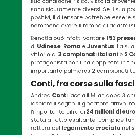
sua condizione fisica, vista la proveni
sono sicuramente diversi. Se il suo p
positivi, il difensore potrebbe essere 
nemmeno avere il tempo di adattarsi 
Benatia può infatti vantare
153 presen
di
Udinese
,
Roma
e
Juventus
. La su
vittorie di
3 campionati italiani
e
2 C
protagonista con una doppietta in fina
importante palmares 2 campionati t
Conti, fra corse sulla fasci
Andrea
Conti
lascia il Milan dopo 3 a
lasciare il segno. Il giocatore arrivò in
l’importante cifra di
24 milioni di eur
stata affatto esaltante, complice tant
rottura del
legamento crociato
nel s