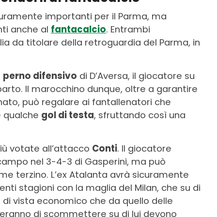
curamente importanti per il Parma, ma
nti anche al
fantacalcio
. Entrambi
a da titolare della retroguardia del Parma, in
l
perno difensivo
di D’Aversa, il giocatore su
parto. Il marocchino dunque, oltre a garantire
ato, può regalare ai fantallenatori che
he qualche
gol di testa
, sfruttando così una
iù votate all’attacco
Conti
. Il giocatore
campo nel 3-4-3 di Gasperini, ma può
e terzino. L’ex Atalanta avrà sicuramente
enti stagioni con la maglia del Milan, che su di
o di vista economico che da quello delle
ideranno di scommettere su di lui devono