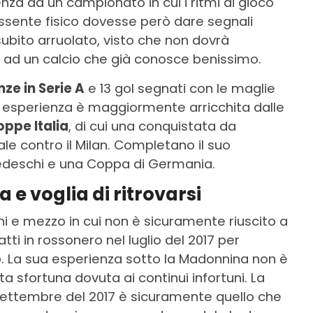
enza da un campionato in cui i ritmi di gioco
ossente fisico dovesse però dare segnali
subito arruolato, visto che non dovrà
ad un calcio che già conosce benissimo.
ze in Serie A
e 13 gol segnati con le maglie
a esperienza è maggiormente arricchita dalle
oppe Italia
, di cui una conquistata da
le contro il Milan. Completano il suo
edeschi e una Coppa di Germania.
a e voglia di ritrovarsi
nni e mezzo in cui non è sicuramente riuscito a
fatti in rossonero nel luglio del 2017 per
o
. La sua esperienza sotto la Madonnina non è
a sfortuna dovuta ai continui infortuni. La
ettembre del 2017 è sicuramente quello che