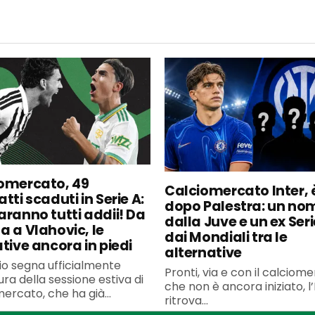
omercato, 49
Calciomercato Inter, è
tti scaduti in Serie A:
dopo Palestra: un no
aranno tutti addii! Da
dalla Juve e un ex Seri
a a Vlahovic, le
dai Mondiali tra le
ative ancora in piedi
alternative
uglio segna ufficialmente
Pronti, via e con il calciom
ura della sessione estiva di
che non è ancora iniziato, l’
ercato, che ha già...
ritrova...