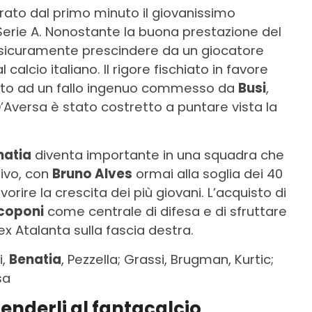
erato dal primo minuto il giovanissimo
 Serie A. Nonostante la buona prestazione del
 sicuramente prescindere da un giocatore
alcio italiano. Il rigore fischiato in favore
guito ad un fallo ingenuo commesso da
Busi
,
’Aversa è stato costretto a puntare vista la
natia
diventa importante in una squadra che
sivo, con
Bruno Alves
ormai alla soglia dei 40
vorire la crescita dei più giovani. L’acquisto di
coponi
come centrale di difesa e di sfruttare
ex Atalanta sulla fascia destra.
i,
Benatia
, Pezzella; Grassi, Brugman, Kurtic;
sa
enderli al fantacalcio