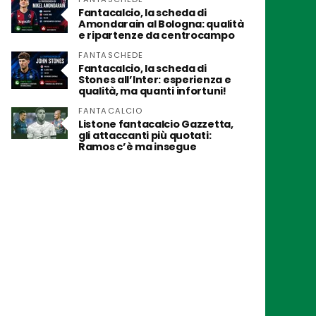
Fantacalcio, la scheda di
Amondarain al Bologna: qualità
e ripartenze da centrocampo
FANTASCHEDE
Fantacalcio, la scheda di
Stones all’Inter: esperienza e
qualità, ma quanti infortuni!
FANTACALCIO
Listone fantacalcio Gazzetta,
gli attaccanti più quotati:
Ramos c’è ma insegue