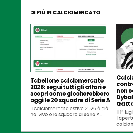
DI PIÙ IN CALCIOMERCATO
Calci
Tabellone calciomercato
contra
2026: segui tutti gli affari e
non s
scopri come giocherebbero
Dybal
oggi le 20 squadre di Serie A
tratt
Il calciomercato estivo 2026 è già
Il 1° l
nel vivo e le squadre di Serie A...
l’apert
calciom