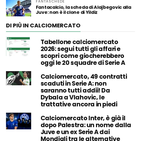
FANTASCHEDE
Fantacalcio, la scheda di Alajbegovic alla
Juve: non è il clone di Yildiz
DI PIÙ IN CALCIOMERCATO
Tabellone calciomercato
2026: segui tutti gli affari e
scopri come giocherebbero
oggi le 20 squadre di Serie A
Calciomercato, 49 contratti
scaduti in Serie A: non
saranno tutti addii! Da
Dybala a Vlahovic, le
trattative ancora in piedi
Calciomercato Inter, è già il
dopo Palestra: un nome dalla
Juve e un ex Serie A dai
Mondiali tra le alternative