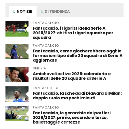
NOTIZIE
DI TENDENZA
FANTACALCIO
Fantacalcio, i rigoristi della Serie A
2026/2027: chi tira i rigori squadra per
squadra
FANTACALCIO
Fantacalcio, come giocherebbero oggi: le
formazioni tipo delle 20 squadre di Serie A
aggiornate
SERIE A
Amichevoli estive 2026: calendario e
risultati delle 20 squadre di Serie A
FANTASCHEDE
Fantacalcio, la scheda di Diawara al Milan:
doppio ruolo ma pochi minuti
FANTACALCIO
Fantacalcio, le gerarchie dei portieri
2026/2027: primo, secondo e terzo,
ballottaggi e certezze