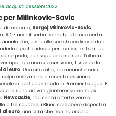
ne acquisti cessioni 2022
e per Milinkovic-Savic
ra di mercato,
Sergej Milinkovic-Savic
o. A 27 anni, il serbo ha maturato una certa
azionale che, unita alle sue straordinarie doti
erlo il profilo ideale per tantissimi tra i top
 se ne parla, non sappiamo se sarà l’ultima.
ver aperto a una sua cessione, fissando la
i di euro
. Una cifra alta, ma neanche così
lpi realizzati nelle recenti sessioni di
ionale in particolar modo in Premier League. E
se che sono arrivati gli interessamenti più
e
Newcastle
, ma senza offerte vere e
elle altre squadre, i Blues sarebbero disposti a
i
di euro
, una cifra che non ha ancora