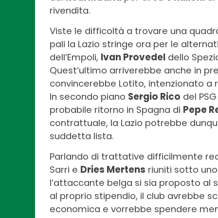
rivendita.
Viste le difficoltà a trovare una quad
pali la Lazio stringe ora per le alternat
dell’Empoli,
Ivan Provedel
dello Spezi
Quest’ultimo arriverebbe anche in pres
convincerebbe Lotito, intenzionato a r
In secondo piano
Sergio Rico
del PSG
probabile ritorno in Spagna di
Pepe R
contrattuale, la Lazio potrebbe dunqu
suddetta lista.
Parlando di trattative difficilmente rea
Sarri e
Dries Mertens
riuniti sotto un
l’attaccante belga si sia proposto al
al proprio stipendio, il club avrebbe s
economica e vorrebbe spendere meno 