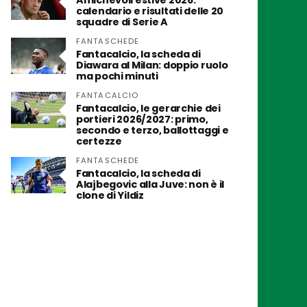
Amichevoli estive 2026:
calendario e risultati delle 20
squadre di Serie A
FANTASCHEDE
Fantacalcio, la scheda di
Diawara al Milan: doppio ruolo
ma pochi minuti
FANTACALCIO
Fantacalcio, le gerarchie dei
portieri 2026/2027: primo,
secondo e terzo, ballottaggi e
certezze
FANTASCHEDE
Fantacalcio, la scheda di
Alajbegovic alla Juve: non è il
clone di Yildiz