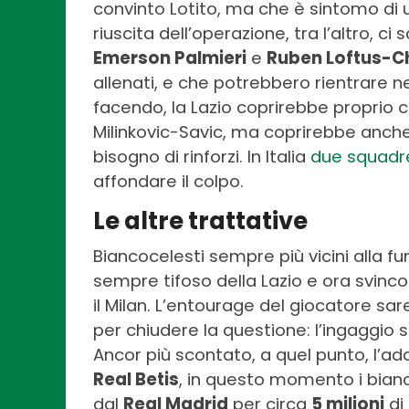
convinto Lotito, ma che è sintomo di 
riuscita dell’operazione, tra l’altro, c
Emerson Palmieri
e
Ruben Loftus-C
allenati, e che potrebbero rientrare n
facendo, la Lazio coprirebbe proprio c
Milinkovic-Savic, ma coprirebbe anche i
bisogno di rinforzi. In Italia
due squadre
affondare il colpo.
Le altre trattative
Biancocelesti sempre più vicini alla 
sempre tifoso della Lazio e ora svinc
il Milan. L’entourage del giocatore sa
per chiudere la questione: l’ingaggio s
Ancor più scontato, a quel punto, l’ad
Real Betis
, in questo momento i bian
dal
Real Madrid
per circa
5 milioni
di