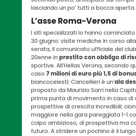
lasciando un po’ tutti a bocca aperta.
L’asse Roma-Verona
I siti specializzati lo hanno cominciato
30 giugno: visite mediche in corso all
serata, il comunicato ufficiale del clu
20enne in
prestito con obbligo di ri
sportive. All’Hellas Verona, secondo 
caso
7 milioni di euro più 1,5 di bonu
biancocelesti: Cancellieri è un’
ala des
proposto da Maurizio Sarri nella Cap
prima punta di movimento in caso di 
prospettive di crescita incredibili; ci
maggiore nella gara pareggiata 1-1 co
colpo ambizioso, di prospettiva ma co
futuro. A stridere un pochino è il lung