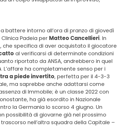
 a battere intorno all’ora di pranzo di giovedì
a Clinica Padeia per
Matteo Cancellieri
. In
b, che specifica di aver acquistato il giocatore
scatto
al verificarsi di determinate condizioni
quanto riportato da ANSA, andrebbero in quel
s
. L’affare ha completamente senso per i
tra a piede invertito
, perfetta per il 4-3-3
itale, ma saprebbe anche adattarsi come
assenza di Immobile; è un classe 2022 con
ononostante, ha già esordito in Nazionale
ntro la Germania lo scorso 4 giugno. Un
n possibilità di giovarne già nel prossimo
o trascorso nell’altra squadra della Capitale –