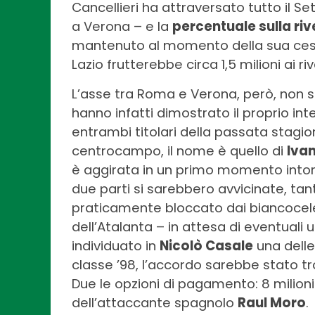
Cancellieri ha attraversato tutto il Se
a Verona – e la
percentuale sulla ri
mantenuto al momento della sua cessio
Lazio frutterebbe circa 1,5 milioni ai riva
L’asse tra Roma e Verona, però, non si
hanno infatti dimostrato il proprio inte
entrambi titolari della passata stagio
centrocampo, il nome è quello di
Ivan
è aggirata in un primo momento intorno 
due parti si sarebbero avvicinate, tan
praticamente bloccato dai biancocele
dell’Atalanta – in attesa di eventuali u
individuato in
Nicolò Casale
una delle 
classe ’98, l’accordo sarebbe stato tr
Due le opzioni di pagamento: 8 milioni 
dell’attaccante spagnolo
Raul Moro
.