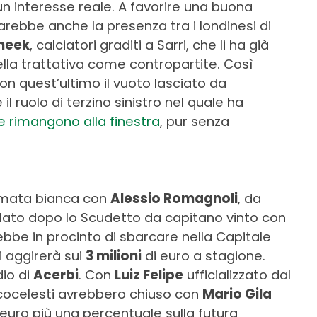
un interesse reale. A favorire una buona
i sarebbe anche la presenza tra i londinesi di
heek
, calciatori graditi a Sarri, che li ha già
ella trattativa come contropartite. Così
on quest’ultimo il vuoto lasciato da
l ruolo di terzino sinistro nel quale ha
 rimangono alla finestra
, pur senza
fumata bianca con
Alessio Romagnoli
, da
olato dopo lo Scudetto da capitano vinto con
rebbe in procinto di sbarcare nella Capitale
i aggirerà sui
3 milioni
di euro a stagione.
dio di
Acerbi
. Con
Luiz Felipe
ufficializzato dal
cocelesti avrebbero chiuso con
Mario Gila
 euro più una percentuale sulla futura