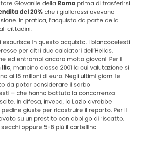
ttore Giovanile della
Roma
prima di trasferirsi
vendita del 20%
che i giallorossi avevano
ne. In pratica, l’acquisto da parte della
li cittadini.
 esaurisce in questo acquisto. I biancocelesti
resse per altri due calciatori dell’Hellas,
ne ed entrambi ancora molto giovani. Per il
 Ilic
, mancino classe 2001 la cui valutazione si
ai 18 milioni di euro. Negli ultimi giorni le
to da poter considerare il serbo
sti – che hanno battuto la concorrenza
scite. In difesa, invece, la Lazio avrebbe
pedine giuste per ricostruire il reparto. Per il
ovato su un prestito con obbligo di riscatto.
secchi oppure 5-6 più il cartellino