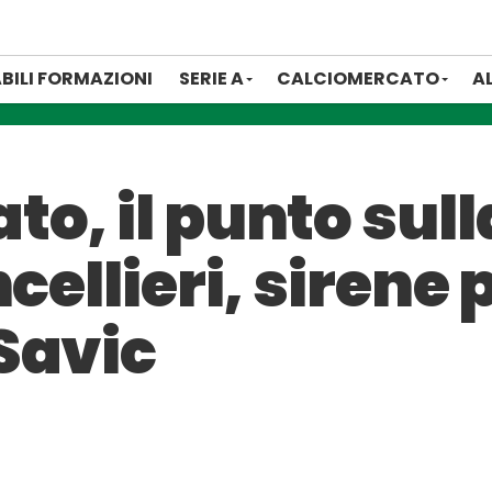
BILI FORMAZIONI
SERIE A
CALCIOMERCATO
A
o, il punto sull
cellieri, sirene 
Savic