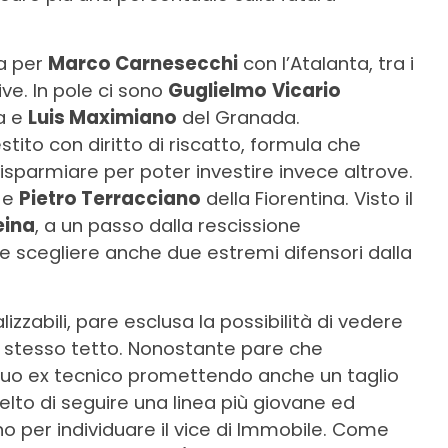
ra per
Marco Carnesecchi
con l’Atalanta, tra i
ive. In pole ci sono
Guglielmo
Vicario
a e
Luis Maximiano
del Granada.
tito con diritto di riscatto, formula che
isparmiare per poter investire invece altrove.
 e
Pietro Terracciano
della Fiorentina. Visto il
eina
, a un passo dalla rescissione
e scegliere anche due estremi difensori dalla
lizzabili, pare esclusa la possibilità di vedere
o stesso tetto. Nonostante pare che
 suo ex tecnico promettendo anche un taglio
celto di seguire una linea più giovane ed
per individuare il vice di Immobile. Come