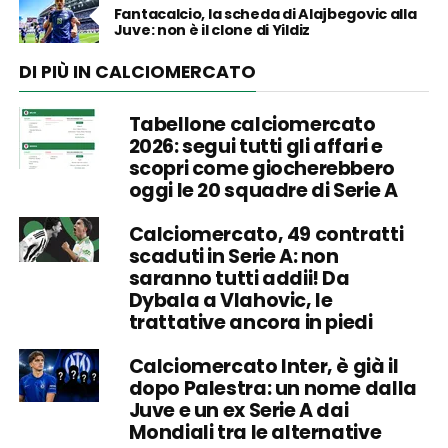
Fantacalcio, la scheda di Alajbegovic alla
Juve: non è il clone di Yildiz
DI PIÙ IN CALCIOMERCATO
Tabellone calciomercato
2026: segui tutti gli affari e
scopri come giocherebbero
oggi le 20 squadre di Serie A
Calciomercato, 49 contratti
scaduti in Serie A: non
saranno tutti addii! Da
Dybala a Vlahovic, le
trattative ancora in piedi
Calciomercato Inter, è già il
dopo Palestra: un nome dalla
Juve e un ex Serie A dai
Mondiali tra le alternative