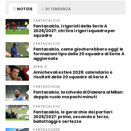
NOTIZIE
DI TENDENZA
FANTACALCIO
Fantacalcio, i rigoristi della Serie A
2026/2027: chi tira i rigori squadra per
squadra
FANTACALCIO
Fantacalcio, come giocherebbero oggi: le
formazioni tipo delle 20 squadre di Serie A
aggiornate
SERIE A
Amichevoli estive 2026: calendario e
risultati delle 20 squadre di Serie A
FANTASCHEDE
Fantacalcio, la scheda di Diawara al Milan:
doppio ruolo ma pochi minuti
FANTACALCIO
Fantacalcio, le gerarchie dei portieri
2026/2027: primo, secondo e terzo,
ballottaggi e certezze
FANTASCHEDE