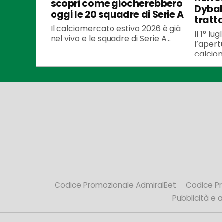
scopri come giocherebbero
Dybal
oggi le 20 squadre di Serie A
tratt
Il calciomercato estivo 2026 è già
Il 1° l
nel vivo e le squadre di Serie A...
l’apert
calciom
Codice Promozionale AdmiralBet
Codice P
Pubblicità e af