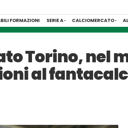
BILI FORMAZIONI
SERIE A
CALCIOMERCATO
A
to Torino, nel m
zioni al fantacal