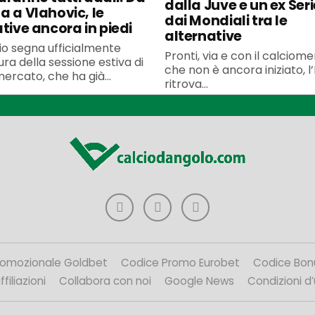
dalla Juve e un ex Seri
a a Vlahovic, le
dai Mondiali tra le
ative ancora in piedi
alternative
uglio segna ufficialmente
Pronti, via e con il calciom
ura della sessione estiva di
che non è ancora iniziato, l’
ercato, che ha già...
ritrova...
romozionale Goldbet
Codice Promo Eurobet
Codice Bon
filiazioni
Collabora con noi
Google News
Condizioni d