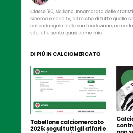
Classe '96, siciliano. Innamorato delle statis
cinema e serie tv, oltre che di tutto quello
calciodangolo dalla sua fondazione, ormai l
sito, che sento quasi come mio.
DI PIÙ IN CALCIOMERCATO
Calci
Tabellone calciomercato
contra
2026: segui tutti gli affari e
non s