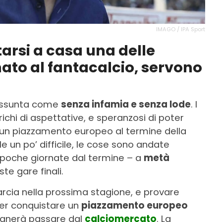
IMAGO / IPA Sport
tarsi a casa una delle
nato al fantacalcio, servono
assunta come
senza infamia e senza lode
. I
ichi di aspettative, e speranzosi di poter
r un piazzamento europeo al termine della
e un po’ difficile, le cose sono andate
a poche giornate dal termine – a
metà
ste gare finali.
marcia nella prossima stagione, e provare
er conquistare un
piazzamento europeo
gnerà passare dal
calciomercato
. La