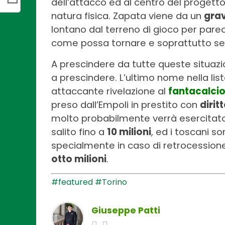
dell’attacco ed al centro del progetto
natura fisica. Zapata viene da un
grav
lontano dal terreno di gioco per pare
come possa tornare e soprattutto se po
A prescindere da tutte queste situazi
a prescindere. L’ultimo nome nella lis
attaccante rivelazione al
fantacalci
preso dall’Empoli in prestito con
dirit
molto probabilmente verrà esercitato. 
salito fino a
10 milioni
, ed i toscani s
specialmente in caso di retrocessione 
otto milioni
.
#featured
#Torino
Giuseppe Patti