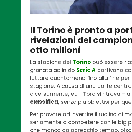
Il Torino è pronto a por
rivelazioni del campio
otto milioni
La stagione del
Torino
può essere ri
granata ad inizio
Serie A
partivano car
lottare quantomeno fino alla fine pe
stagione. A causa di una parte central
diversamente, ed il Toro si ritrova – 
classifica
, senza più obiettivi per que
Per provare ad invertire il ruolino di 
seriamente a competere con le big p
che manca da parecchio tempo, biso