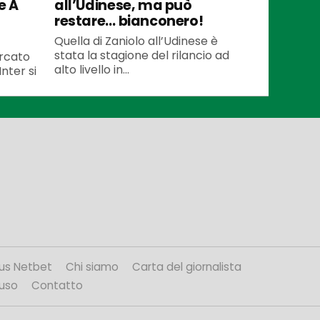
e A
all’Udinese, ma può
restare… bianconero!
Quella di Zaniolo all’Udinese è
stata la stagione del rilancio ad
ercato
alto livello in...
Inter si
us Netbet
Chi siamo
Carta del giornalista
’uso
Contatto