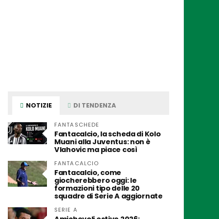
NOTIZIE
DI TENDENZA
FANTASCHEDE
Fantacalcio, la scheda di Kolo
Muani alla Juventus: non è
Vlahovic ma piace così
FANTACALCIO
Fantacalcio, come
giocherebbero oggi: le
formazioni tipo delle 20
squadre di Serie A aggiornate
SERIE A