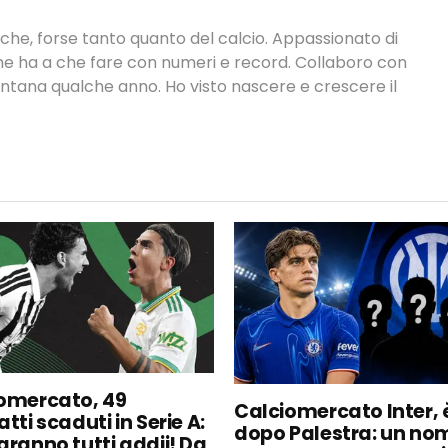
tiche, forse tanto quanto del calcio. Appassionato di
 che ha a che fare con numeri e record. Collaboro con
ontana qualche anno. Ho visto nascere e crescere il
omercato, 49
Calciomercato Inter, è
tti scaduti in Serie A:
dopo Palestra: un no
aranno tutti addii! Da