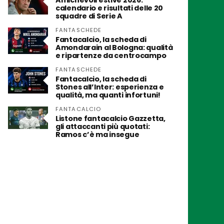
Amichevoli estive 2026:
calendario e risultati delle 20
squadre di Serie A
FANTASCHEDE
Fantacalcio, la scheda di
Amondarain al Bologna: qualità
e ripartenze da centrocampo
FANTASCHEDE
Fantacalcio, la scheda di
Stones all’Inter: esperienza e
qualità, ma quanti infortuni!
FANTACALCIO
Listone fantacalcio Gazzetta,
gli attaccanti più quotati:
Ramos c’è ma insegue