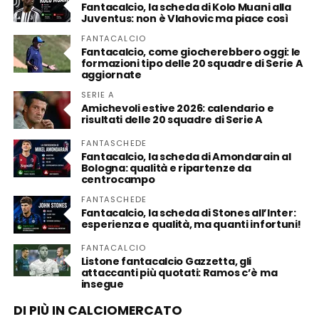
Fantacalcio, la scheda di Kolo Muani alla
Juventus: non è Vlahovic ma piace così
FANTACALCIO
Fantacalcio, come giocherebbero oggi: le
formazioni tipo delle 20 squadre di Serie A
aggiornate
SERIE A
Amichevoli estive 2026: calendario e
risultati delle 20 squadre di Serie A
FANTASCHEDE
Fantacalcio, la scheda di Amondarain al
Bologna: qualità e ripartenze da
centrocampo
FANTASCHEDE
Fantacalcio, la scheda di Stones all’Inter:
esperienza e qualità, ma quanti infortuni!
FANTACALCIO
Listone fantacalcio Gazzetta, gli
attaccanti più quotati: Ramos c’è ma
insegue
DI PIÙ IN CALCIOMERCATO