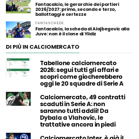
Fantacalcio, le gerarchie dei portieri
2026/2027: primo, secondo e terzo,
ballottaggi e certezze
FANTASCHEDE
Fantacalcio, la scheda di Alajbegovic alla
Juve: non è il clone di Yildiz
DI PIÙ IN CALCIOMERCATO
Tabellone calciomercato
2026: segui tutti gli affari e
scopri come giocherebbero
oggi le 20 squadre di Serie A
Calciomercato, 49 contratti
scaduti in Serie A: non
saranno tutti addii! Da
Dybala a Vlahovic, le
trattative ancora in piedi
Calciomercato Inter, è già il