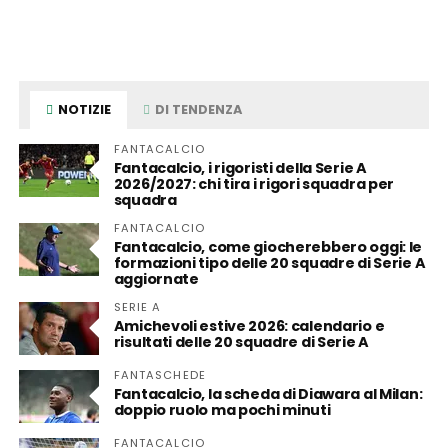
NOTIZIE
DI TENDENZA
FANTACALCIO
Fantacalcio, i rigoristi della Serie A
2026/2027: chi tira i rigori squadra per
squadra
FANTACALCIO
Fantacalcio, come giocherebbero oggi: le
formazioni tipo delle 20 squadre di Serie A
aggiornate
SERIE A
Amichevoli estive 2026: calendario e
risultati delle 20 squadre di Serie A
FANTASCHEDE
Fantacalcio, la scheda di Diawara al Milan:
doppio ruolo ma pochi minuti
FANTACALCIO