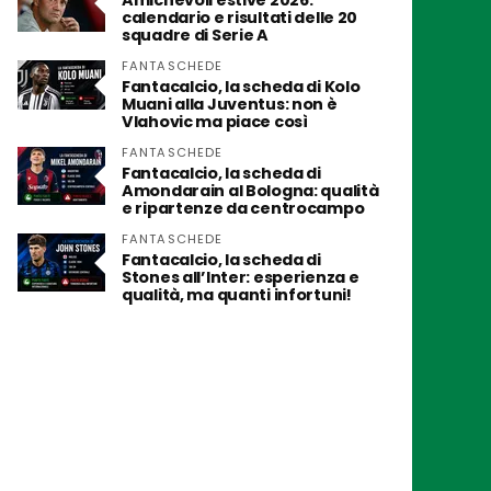
Amichevoli estive 2026:
calendario e risultati delle 20
squadre di Serie A
FANTASCHEDE
Fantacalcio, la scheda di Kolo
Muani alla Juventus: non è
Vlahovic ma piace così
FANTASCHEDE
Fantacalcio, la scheda di
Amondarain al Bologna: qualità
e ripartenze da centrocampo
FANTASCHEDE
Fantacalcio, la scheda di
Stones all’Inter: esperienza e
qualità, ma quanti infortuni!