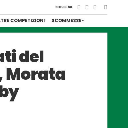
SEGUICI SU
LTRE COMPETIZIONI
SCOMMESSE
ti del
, Morata
rby