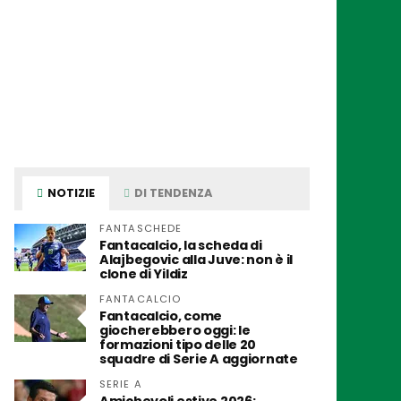
NOTIZIE
DI TENDENZA
FANTASCHEDE
Fantacalcio, la scheda di
Alajbegovic alla Juve: non è il
clone di Yildiz
FANTACALCIO
Fantacalcio, come
giocherebbero oggi: le
formazioni tipo delle 20
squadre di Serie A aggiornate
SERIE A