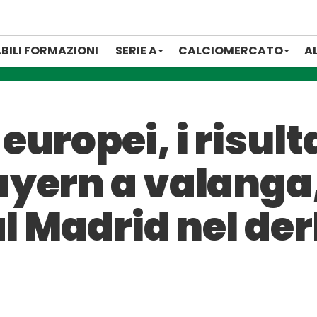
BILI FORMAZIONI
SERIE A
CALCIOMERCATO
A
uropei, i risulta
yern a valanga
al Madrid nel de