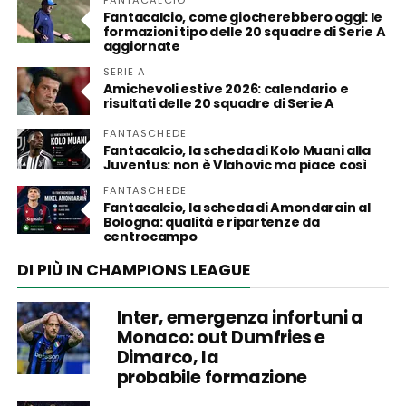
FANTACALCIO
Fantacalcio, come giocherebbero oggi: le
formazioni tipo delle 20 squadre di Serie A
aggiornate
SERIE A
Amichevoli estive 2026: calendario e
risultati delle 20 squadre di Serie A
FANTASCHEDE
Fantacalcio, la scheda di Kolo Muani alla
Juventus: non è Vlahovic ma piace così
FANTASCHEDE
Fantacalcio, la scheda di Amondarain al
Bologna: qualità e ripartenze da
centrocampo
DI PIÙ IN CHAMPIONS LEAGUE
Inter, emergenza infortuni a
Monaco: out Dumfries e
Dimarco, la
probabile formazione