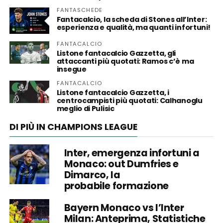
FANTASCHEDE
Fantacalcio, la scheda di Stones all’Inter:
esperienza e qualità, ma quanti infortuni!
FANTACALCIO
Listone fantacalcio Gazzetta, gli
attaccanti più quotati: Ramos c’è ma
insegue
FANTACALCIO
Listone fantacalcio Gazzetta, i
centrocampisti più quotati: Calhanoglu
meglio di Pulisic
DI PIÙ IN CHAMPIONS LEAGUE
Inter, emergenza infortuni a
Monaco: out Dumfries e
Dimarco, la
probabile formazione
Bayern Monaco vs l’Inter
Milan: Anteprima, Statistiche