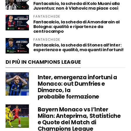
Fantacalcio, la scheda di Kolo Muani alla
Juventus: non è Vlahovic ma piace così
FANTASCHEDE
Fantacalcio, la scheda di Amondarain al
Bologna: qualità e ripartenze da
centrocampo
FANTASCHEDE
Fantacalcio, la scheda di Stones all’Inter:
esperienza e qualità, ma quanti infortuni!
DI PIÙ IN CHAMPIONS LEAGUE
Inter, emergenza infortuni a
Monaco: out Dumfries e
Dimarco, la
probabile formazione
Bayern Monaco vs l’Inter
Milan: Anteprima, Statistiche
e Quote del Match di
Champions League