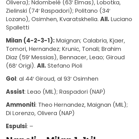
Olivera); Ndombelé (63′ Elmas), Lobotka,
Zielinski (74′ Raspadori); Politano (34′
Lozano), Osimhen, Kvaratskhelia.
All.
Luciano
Spalletti
Milan (4-2-3-1):
Maignan; Calabria, Kjaer,
Tomori, Hernandez; Krunic, Tonali; Brahim
Diaz (59′ Messias), Bennacer, Leao; Giroud
(68′ Origi).
All.
Stefano Pioli
Gol
: al 44′ Giroud, al 93′ Osimhen
Assist
: Leao (MIL); Raspadori (NAP)
Ammoniti
: Theo Hernandez, Maignan (MIL);
Di Lorenzo, Olivera (NAP)
Espulsi
: –