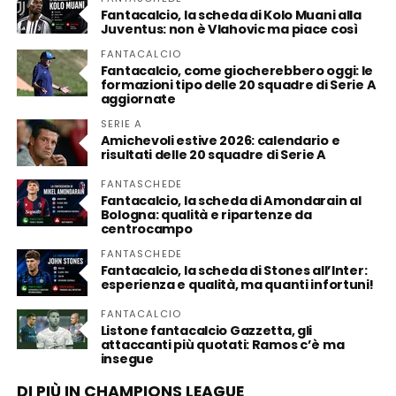
Fantacalcio, la scheda di Kolo Muani alla
Juventus: non è Vlahovic ma piace così
FANTACALCIO
Fantacalcio, come giocherebbero oggi: le
formazioni tipo delle 20 squadre di Serie A
aggiornate
SERIE A
Amichevoli estive 2026: calendario e
risultati delle 20 squadre di Serie A
FANTASCHEDE
Fantacalcio, la scheda di Amondarain al
Bologna: qualità e ripartenze da
centrocampo
FANTASCHEDE
Fantacalcio, la scheda di Stones all’Inter:
esperienza e qualità, ma quanti infortuni!
FANTACALCIO
Listone fantacalcio Gazzetta, gli
attaccanti più quotati: Ramos c’è ma
insegue
DI PIÙ IN CHAMPIONS LEAGUE