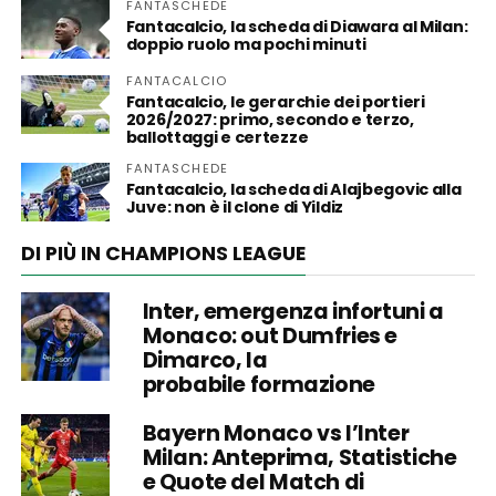
FANTASCHEDE
Fantacalcio, la scheda di Diawara al Milan:
doppio ruolo ma pochi minuti
FANTACALCIO
Fantacalcio, le gerarchie dei portieri
2026/2027: primo, secondo e terzo,
ballottaggi e certezze
FANTASCHEDE
Fantacalcio, la scheda di Alajbegovic alla
Juve: non è il clone di Yildiz
DI PIÙ IN CHAMPIONS LEAGUE
Inter, emergenza infortuni a
Monaco: out Dumfries e
Dimarco, la
probabile formazione
Bayern Monaco vs l’Inter
Milan: Anteprima, Statistiche
e Quote del Match di