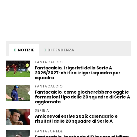
NOTIZIE
DI TENDENZA
FANTACALCIO
Fantacalcio, i rigoristi della Serie A
2026/2027: chi tira i rigori squadra per
squadra
FANTACALCIO
Fantacalcio, come giocherebbero oggi: le
formazioni tipo delle 20 squadre di Serie A
aggiornate
SERIE A
Amichevoli estive 2026: calendario e
risultati delle 20 squadre di Serie A
FANTASCHEDE