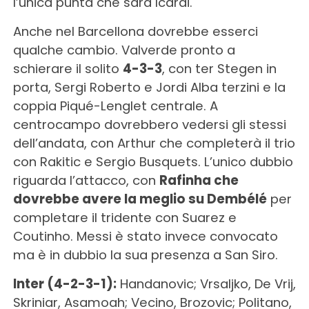
l’unica punta che sarà Icardi.
Anche nel Barcellona dovrebbe esserci
qualche cambio. Valverde pronto a
schierare il solito
4-3-3
, con ter Stegen in
porta, Sergi Roberto e Jordi Alba terzini e la
coppia Piqué-Lenglet centrale. A
centrocampo dovrebbero vedersi gli stessi
dell’andata, con Arthur che completerà il trio
con Rakitic e Sergio Busquets. L’unico dubbio
riguarda l’attacco, con
Rafinha che
dovrebbe avere la meglio su Dembélé
per
completare il tridente con Suarez e
Coutinho. Messi è stato invece convocato
ma è in dubbio la sua presenza a San Siro.
Inter (4-2-3-1):
Handanovic; Vrsaljko, De Vrij,
Skriniar, Asamoah; Vecino, Brozovic; Politano,