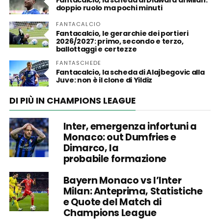
Fantacalcio, la scheda di Diawara al Milan:
doppio ruolo ma pochi minuti
FANTACALCIO
Fantacalcio, le gerarchie dei portieri
2026/2027: primo, secondo e terzo,
ballottaggi e certezze
FANTASCHEDE
Fantacalcio, la scheda di Alajbegovic alla
Juve: non è il clone di Yildiz
DI PIÙ IN CHAMPIONS LEAGUE
Inter, emergenza infortuni a
Monaco: out Dumfries e
Dimarco, la
probabile formazione
Bayern Monaco vs l’Inter
Milan: Anteprima, Statistiche
e Quote del Match di
Champions League