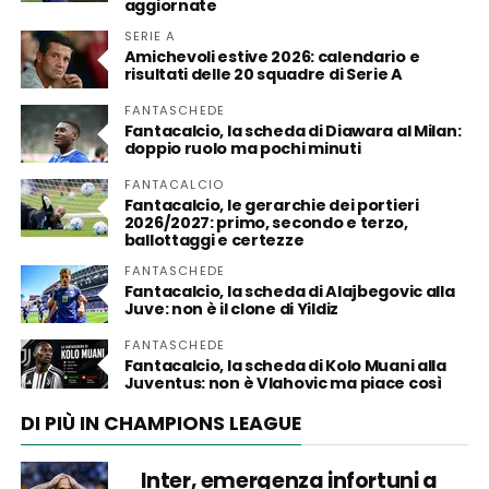
aggiornate
SERIE A
Amichevoli estive 2026: calendario e
risultati delle 20 squadre di Serie A
FANTASCHEDE
Fantacalcio, la scheda di Diawara al Milan:
doppio ruolo ma pochi minuti
FANTACALCIO
Fantacalcio, le gerarchie dei portieri
2026/2027: primo, secondo e terzo,
ballottaggi e certezze
FANTASCHEDE
Fantacalcio, la scheda di Alajbegovic alla
Juve: non è il clone di Yildiz
FANTASCHEDE
Fantacalcio, la scheda di Kolo Muani alla
Juventus: non è Vlahovic ma piace così
DI PIÙ IN CHAMPIONS LEAGUE
Inter, emergenza infortuni a