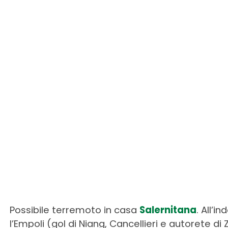
Possibile terremoto in casa
Salernitana
. All’i
l’Empoli (gol di Niang, Cancellieri e autorete di