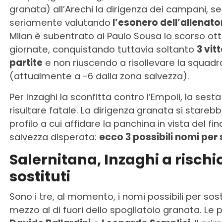
granata) all’Arechi la dirigenza dei campani, 
seriamente valutando
l’esonero dell’allenator
Milan è subentrato al Paulo Sousa lo scorso ott
giornate, conquistando tuttavia soltanto
3 vit
partite
e non riuscendo a risollevare la squadra
(attualmente a -6 dalla zona salvezza).
Per Inzaghi la sconfitta contro l’Empoli, la sest
risultare fatale. La dirigenza granata si stareb
profilo a cui affidare la panchina in vista del f
salvezza disperata:
ecco 3 possibili nomi per 
Salernitana, Inzaghi a rischio
sostituti
Sono i tre, al momento, i nomi possibili per sos
mezzo al di fuori dello spogliatoio granata. Le 