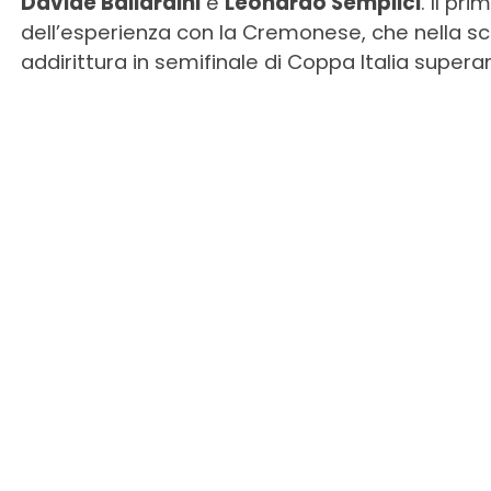
Davide Ballardini
e
Leonardo Semplici
. Il pr
dell’esperienza con la Cremonese, che nella sc
addirittura in semifinale di Coppa Italia supera