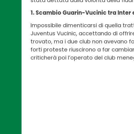
stata dettata dalla volontà della fida
1. Scambio Guarin-Vucinic tra Inter
Impossibile dimenticarsi di quella tratt
Juventus Vucinic, accettando di offrire
trovato, ma i due club non avevano fa
forti proteste riuscirono a far cambi
criticherà poi l’operato del club mene