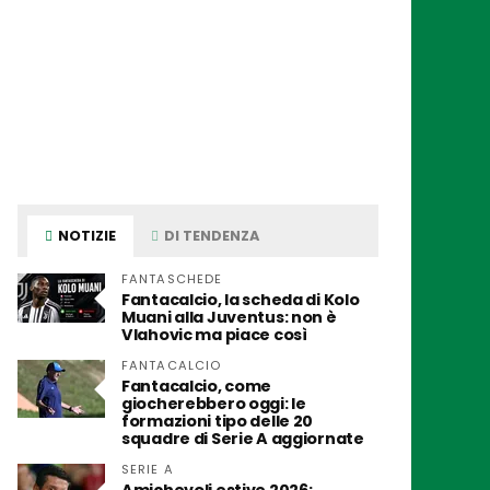
NOTIZIE
DI TENDENZA
FANTASCHEDE
Fantacalcio, la scheda di Kolo
Muani alla Juventus: non è
Vlahovic ma piace così
FANTACALCIO
Fantacalcio, come
giocherebbero oggi: le
formazioni tipo delle 20
squadre di Serie A aggiornate
SERIE A