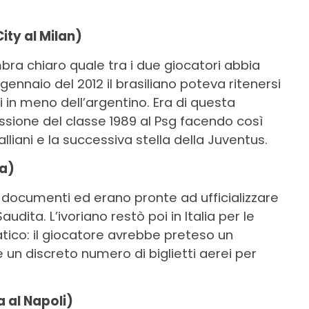
ity al Milan)
a chiaro quale tra i due giocatori abbia
ennaio del 2012 il brasiliano poteva ritenersi
i in meno dell’argentino. Era di questa
essione del classe 1989 al Psg facendo così
liani e la successiva stella della Juventus.
ra)
 documenti ed erano pronte ad ufficializzare
udita. L’ivoriano restò poi in Italia per le
atico: il giocatore avrebbe preteso un
e un discreto numero di biglietti aerei per
 al Napoli)