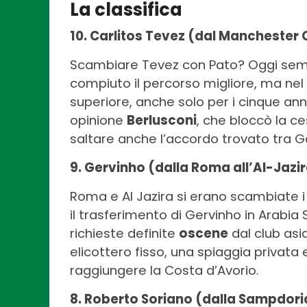
La classifica
10. Carlitos Tevez (dal Manchester C
Scambiare Tevez con Pato? Oggi sembr
compiuto il percorso migliore, ma nel g
superiore, anche solo per i cinque ann
opinione
Berlusconi
, che bloccò la c
saltare anche l’accordo trovato tra Gal
9. Gervinho (dalla Roma all’Al-Jazi
Roma e Al Jazira si erano scambiate i
il trasferimento di Gervinho in Arabia Sa
richieste definite
oscene
dal club asi
elicottero fisso, una spiaggia privata 
raggiungere la Costa d’Avorio.
8. Roberto Soriano (dalla Sampdoria