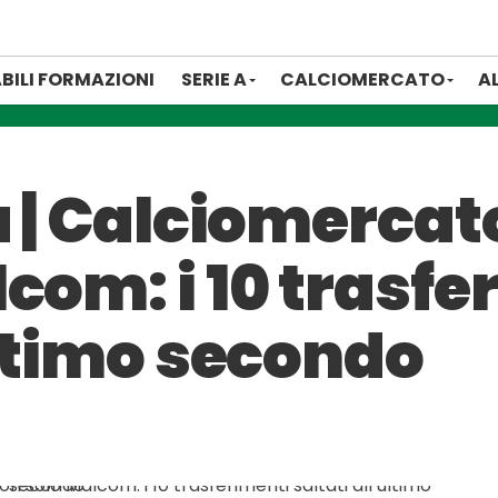
BILI FORMAZIONI
SERIE A
CALCIOMERCATO
A
a | Calciomercato
com: i 10 trasfe
ultimo secondo