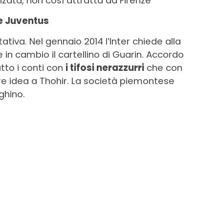
nzata, non così attratta da Firenze
 e Juventus
ativa. Nel gennaio 2014 l’Inter chiede alla
 in cambio il cartellino di Guarin. Accordo
tto i conti con
i tifosi nerazzurri
che con
are idea a Thohir. La società piemontese
ghino.