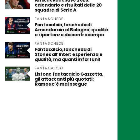
Amichevoli estive 2026:
calendario e risultati delle 20
squadre di Serie A
FANTASCHEDE
Fantacalcio, la scheda di
Amondarain al Bologna: qualità
e ripartenze da centrocampo
FANTASCHEDE
Fantacalcio, la scheda di
Stones all’Inter: esperienza e
qualità, ma quanti infortuni!
FANTACALCIO
Listone fantacalcio Gazzetta,
gli attaccanti più quotati:
Ramos c’è ma insegue