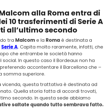
 Malcom alla Roma entra di
dei 10 trasferimenti di Serie A
i all’ultimo secondo
ndo tra
Malcom
e la
Roma
è destinata a
a
Serie A
. Capita molto raramente, infatti, che
i dopo che entrambe le società hanno
li social. In questo caso il Bordeaux non ha
i, preferendo accontentare il Barcellona che –
na somma superiore.
a vicenda, questa trattativa è destinata ad
ato. Quella storia fatta di accordi trovati,
l’ultimo secondo. In questa sede abbiamo
ttative saltate quando tutto sembrava fatto.