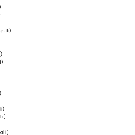
)
)
ialli)
i)
i)
)
li)
li)
alli)