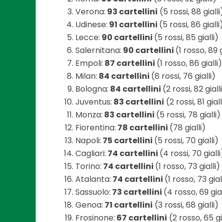
Verona:
93 cartellini
(5 rossi, 88 gialli
Udinese:
91 cartellini
(5 rossi, 86 gialli
Lecce:
90 cartellini
(5 rossi, 85 gialli)
Salernitana:
90 cartellini
(1 rosso, 89 g
Empoli:
87 cartellini
(1 rosso, 86 gialli)
Milan:
84 cartellini
(8 rossi, 76 gialli)
Bologna:
84 cartellini
(2 rossi, 82 giall
Juventus:
83 cartellini
(2 rossi, 81 giall
Monza:
83 cartellini
(5 rossi, 78 gialli)
Fiorentina:
78 cartellini
(78 gialli)
Napoli:
75 cartellini
(5 rossi, 70 gialli)
Cagliari:
74 cartellini
(4 rossi, 70 gialli
Torino:
74 cartellini
(1 rosso, 73 gialli)
Atalanta:
74 cartellini
(1 rosso, 73 gial
Sassuolo:
73 cartellini
(4 rosso, 69 gial
Genoa:
71 cartellini
(3 rossi, 68 gialli)
Frosinone:
67 cartellini
(2 rosso, 65 gi