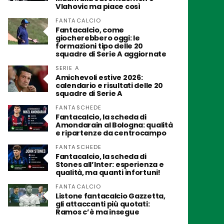
Vlahovic ma piace così
FANTACALCIO
Fantacalcio, come
giocherebbero oggi: le
formazioni tipo delle 20
squadre di Serie A aggiornate
SERIE A
Amichevoli estive 2026:
calendario e risultati delle 20
squadre di Serie A
FANTASCHEDE
Fantacalcio, la scheda di
Amondarain al Bologna: qualità
e ripartenze da centrocampo
FANTASCHEDE
Fantacalcio, la scheda di
Stones all’Inter: esperienza e
qualità, ma quanti infortuni!
FANTACALCIO
Listone fantacalcio Gazzetta,
gli attaccanti più quotati:
Ramos c’è ma insegue