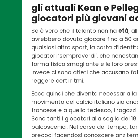
gli attuali Kean e Pelleg
giocatori più giovani a
Se è vero che il talento non ha
età
, a
avrebbero dovuto giocare fino a 50 an
qualsiasi altro sport, la carta d’iden
giocatori ‘sempreverdi’, che nonost
forma fisica smagliante e le loro prest
invece ci sono atleti che accusano fati
reggere certi ritmi.
Ecco quindi che diventa necessaria la 
movimento del calcio italiano sia anc
francese e a quello tedesco, i ragazzi
Sono tanti i giocatori alla soglia dei 1
palcoscenici. Nel corso del tempo, ta
precoci facendosi conoscere anzite