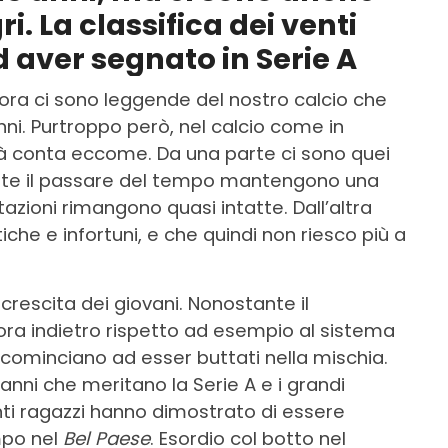
ri. La classifica dei venti
d aver segnato in Serie A
llora ci sono leggende del nostro calcio che
ni. Purtroppo però, nel calcio come in
tità conta eccome. Da una parte ci sono quei
ante il passare del tempo mantengono una
azioni rimangono quasi intatte. Dall’altra
che e infortuni, e che quindi non riesco più a
crescita dei giovani. Nonostante il
ora indietro rispetto ad esempio al sistema
 cominciano ad esser buttati nella mischia.
8 anni che meritano la Serie A e i grandi
nti ragazzi hanno dimostrato di essere
mpo nel
Bel Paese
. Esordio col botto nel