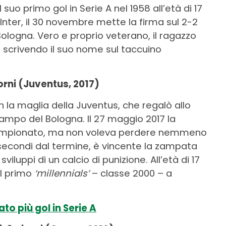
 suo primo gol in Serie A nel 1958 all’età di 17
ll’Inter, il 30 novembre mette la firma sul 2-2
l Bologna. Vero e proprio veterano, il ragazzo
, scrivendo il suo nome sul taccuino
iorni (Juventus, 2017)
n la maglia della Juventus, che regalò allo
 campo del Bologna. Il 27 maggio 2017 la
l campionato, ma non voleva perdere nemmeno
hi secondi dal termine, è vincente la zampata
sviluppi di un calcio di punizione. All’età di 17
il primo
‘millennials’
– classe 2000 – a
to più gol in Serie A