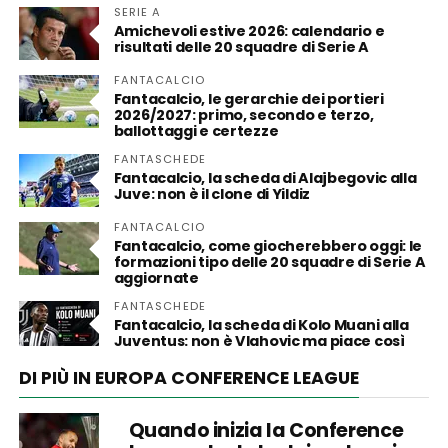
SERIE A
Amichevoli estive 2026: calendario e
risultati delle 20 squadre di Serie A
FANTACALCIO
Fantacalcio, le gerarchie dei portieri
2026/2027: primo, secondo e terzo,
ballottaggi e certezze
FANTASCHEDE
Fantacalcio, la scheda di Alajbegovic alla
Juve: non è il clone di Yildiz
FANTACALCIO
Fantacalcio, come giocherebbero oggi: le
formazioni tipo delle 20 squadre di Serie A
aggiornate
FANTASCHEDE
Fantacalcio, la scheda di Kolo Muani alla
Juventus: non è Vlahovic ma piace così
DI PIÙ IN EUROPA CONFERENCE LEAGUE
Quando inizia la Conference