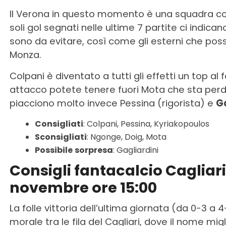
Il Verona in questo momento è una squadra con 
soli gol segnati nelle ultime 7 partite ci indican
sono da evitare, così come gli esterni che posso
Monza.
Colpani è diventato a tutti gli effetti un top al 
attacco potete tenere fuori Mota che sta perde
piacciono molto invece Pessina (rigorista) e
Ga
Consigliati
: Colpani, Pessina, Kyriakopoulos
Sconsigliati
: Ngonge, Doig, Mota
Possibile
sorpresa
: Gagliardini
Consigli fantacalcio Caglia
novembre ore 15:00
La folle vittoria dell’ultima giornata (da 0-3 a 4
morale tra le fila del Cagliari, dove il nome m