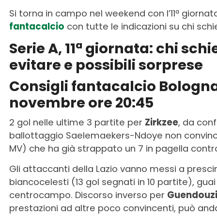
Si torna in campo nel weekend con l’11ª giornata 
fantacalcio
con tutte le indicazioni su chi sch
Serie A, 11ª giornata: chi schi
evitare e possibili sorprese
Consigli fantacalcio Bologna
novembre ore 20:45
2 gol nelle ultime 3 partite per
Zirkzee
, da conf
ballottaggio Saelemaekers-Ndoye non convince, 
MV) che ha già strappato un 7 in pagella contro 
Gli attaccanti della Lazio vanno messi a prescin
biancocelesti (13 gol segnati in 10 partite), guai
centrocampo. Discorso inverso per
Guendouz
prestazioni ad altre poco convincenti, può anda