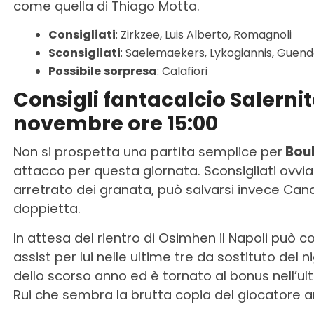
come quella di Thiago Motta.
Consigliati
: Zirkzee, Luis Alberto, Romagnoli
Sconsigliati
: Saelemaekers, Lykogiannis, Guend
Possibile
sorpresa
: Calafiori
Consigli fantacalcio Salerni
novembre ore 15:00
Non si prospetta una partita semplice per
Boul
attacco per questa giornata. Sconsigliati ovvi
arretrato dei granata, può salvarsi invece Ca
doppietta.
In attesa del rientro di Osimhen il Napoli può 
assist per lui nelle ultime tre da sostituto del n
dello scorso anno ed è tornato al bonus nell’ul
Rui che sembra la brutta copia del giocatore a