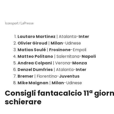
Iconsport / LaPresse
Lautaro Martinez
| Atalanta-
Inter
Olivier Giroud
|
Milan
-Udinese
Matias Soulé
|
Frosinone
-Empoli
Matteo Politano
| Salernitana-
Napoli
Andrea Colpani
| Verona-
Monza
Denzel Dumfries
| Atalanta-
Inter
Bremer
| Fiorentina-
Juventus
Mike Maignan
|
Milan
-Udinese
Consigli fantacalcio 11ª gior
schierare