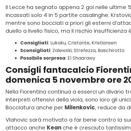
Il Lecce ha segnato appena 2 gol nelle ultime 
incassati solo 4 in 5 partite casalinghe: Krstov
mentre sono bocciati a priori gli esterni d’atta
duello a livello fisico, ma il rischio insufficienza è
Consigliati
: Lukaku, Cristante, Kristiansen
Sconsigliati
: Zalewski, Strefezza, Baschirotto
Possibile
sorpresa
: El Shaarawy
Consigli fantacalcio Fioren
domenica 5 novembre ore 2
Nella Fiorentina continua a esserci un divario t
interpreti offensivi della viola, sono loro gli uni
Bocciatura anche per
Milenkovic
, reduce da du
Vlahovic sarà motivato a far bene contro la su
attacco anche
Kean
che è cresciuto tantissimo