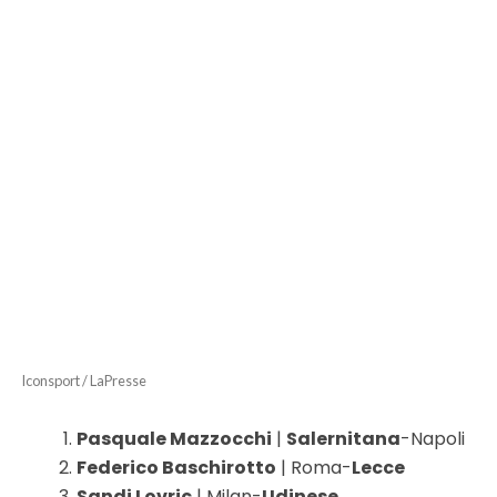
Iconsport / LaPresse
Pasquale Mazzocchi
|
Salernitana
-Napoli
Federico Baschirotto
| Roma-
Lecce
Sandi Lovric
| Milan-
Udinese