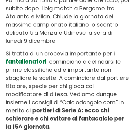
Parma a San Siro a partire dalle ore 18.30, poi
subito dopo il big match a Bergamo tra
Atalanta e Milan. Chiude la giornata del
massimo campionato italiano lo scontro
delicato tra Monza e Udinese la sera di
lunedì 9 dicembre.
Si tratta di un crocevia importante per i
fantallenatori
: cominciano a delinearsi le
prime classifiche ed è importante non
sbagliare le scelte. A cominciare dal portiere
titolare, specie per chi gioca col
modificatore di difesa. Vediamo dunque
insieme i consigli di “Calciodangolo.com” in
merito ai
portieri di Serie A: ecco chi
schierare e chi evitare al fantacalcio per
la 15^ giornata.