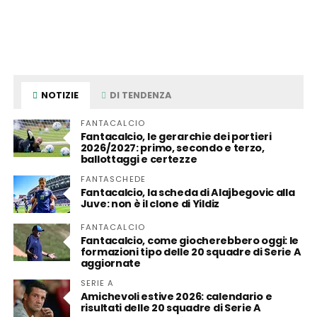
NOTIZIE
DI TENDENZA
FANTACALCIO
Fantacalcio, le gerarchie dei portieri
2026/2027: primo, secondo e terzo,
ballottaggi e certezze
FANTASCHEDE
Fantacalcio, la scheda di Alajbegovic alla
Juve: non è il clone di Yildiz
FANTACALCIO
Fantacalcio, come giocherebbero oggi: le
formazioni tipo delle 20 squadre di Serie A
aggiornate
SERIE A
Amichevoli estive 2026: calendario e
risultati delle 20 squadre di Serie A