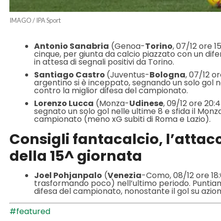
IMAGO / IPA Sport
Antonio Sanabria
(Genoa-
Torino
, 07/12 ore 1
cinque, per giunta da calcio piazzato con un dif
in attesa di segnali positivi da Torino.
Santiago Castro
(Juventus-
Bologna
, 07/12 o
argentino si è inceppato, segnando un solo gol ne
contro la miglior difesa del campionato.
Lorenzo Lucca
(Monza-
Udinese
, 09/12 ore 20:4
segnato un solo gol nelle ultime 8 e sfida il Mo
campionato (meno xG subiti di Roma e Lazio).
Consigli fantacalcio, l’atta
della 15^ giornata
Joel Pohjanpalo
(
Venezia
-Como, 08/12 ore 18:
trasformando poco) nell’ultimo periodo. Puntia
difesa del campionato, nonostante il gol su azi
#featured