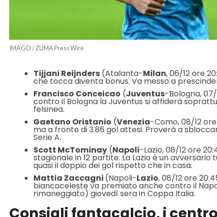
IMAGO / ZUMA Press Wire
Tijjani Reijnders
(Atalanta-
Milan
, 06/12 ore 20
che tocca diventa bonus. Va messo a prescindere
Francisco Conceicao
(
Juventus
-Bologna, 07/1
contro il Bologna la Juventus si affiderà soprattu
felsinea.
Gaetano Oristanio
(
Venezia
-Como, 08/12 ore 
ma a fronte di 3.86 gol attesi. Proverà a sblocca
Serie A.
Scott McTominay
(
Napoli
-Lazio, 08/12 ore 20:
stagionale in 12 partite. La Lazio è un avversario
quasi il doppio dei gol rispetto che in casa.
Mattia Zaccagni
(Napoli-
Lazio
, 08/12 ore 20:
biancoceleste va premiato anche contro il Napo
rimaneggiato) giovedì sera in Coppa Italia.
Consigli fantacalcio, i cent