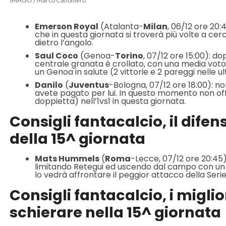
Emerson Royal
(Atalanta-
Milan
, 06/12 ore 20:
che in questa giornata si troverà più volte a cerca
dietro l’angolo.
Saul Coco
(Genoa-
Torino
, 07/12 ore 15:00): do
centrale granata è crollato, con una media voto p
un Genoa in salute (2 vittorie e 2 pareggi nelle ul
Danilo
(
Juventus
-Bologna, 07/12 ore 18:00): non
avete pagato per lui. In questo momento non offr
doppietta) nell’1vs1 in questa giornata.
Consigli fantacalcio, il dife
della 15^ giornata
Mats Hummels
(
Roma
-Lecce, 07/12 ore 20:45):
limitando Retegui ed uscendo dal campo con un 6
lo vedrà affrontare il peggior attacco della Serie
Consigli fantacalcio, i migli
schierare nella 15^ giornata