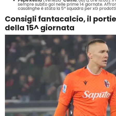
Pepe Reina
(Venezia-
Como
, 08/12 ore 18:00): 
sempre subito gol nelle prime 14 giornate. Affron
casalinghe è stata la 5ª squadra per xG prodotti
Consigli fantacalcio, il porti
della 15^ giornata