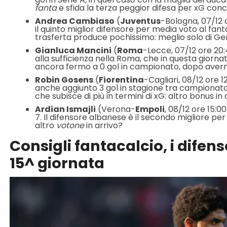
fanta
e sfida la terza peggior difesa per xG conc
Andrea Cambiaso
(
Juventus
-Bologna, 07/12 o
il quinto miglior difensore per media voto al fanta
trasferta produce pochissimo: meglio solo di G
Gianluca Mancini
(
Roma
-Lecce, 07/12 ore 20:
alla sufficienza nella Roma, che in questa giornata
ancora fermo a 0 gol in campionato, dopo avern
Robin Gosens
(
Fiorentina
-Cagliari, 08/12 ore 1
anche aggiunto 3 gol in stagione tra campionato
che subisce di più in termini di xG: altro bonus in 
Ardian Ismajli
(Verona-
Empoli
, 08/12 ore 15:0
7. Il difensore albanese è il secondo migliore per
altro
votone
in arrivo?
Consigli fantacalcio, i difen
15^ giornata