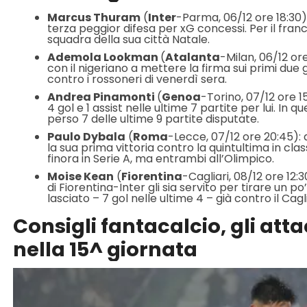
Marcus Thuram
(
Inter
-Parma, 06/12 ore 18:30):
terza peggior difesa per xG concessi. Per il franc
squadra della sua città Natale.
Ademola Lookman
(
Atalanta
-Milan, 06/12 or
con il nigeriano a mettere la firma sui primi due 
contro i rossoneri di venerdì sera.
Andrea Pinamonti
(
Genoa
-Torino, 07/12 ore 1
4 gol e 1 assist nelle ultime 7 partite per lui. In 
perso 7 delle ultime 9 partite disputate.
Paulo Dybala
(
Roma
-Lecce, 07/12 ore 20:45): d
la sua prima vittoria contro la quintultima in cla
finora in Serie A, ma entrambi all’Olimpico.
Moise Kean
(
Fiorentina
-Cagliari, 08/12 ore 12:3
di Fiorentina-Inter gli sia servito per tirare un p
lasciato – 7 gol nelle ultime 4 – già contro il Cagli
Consigli fantacalcio, gli att
nella 15^ giornata