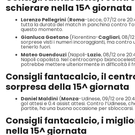
schierare nella 15^ giornata
Lorenzo Pellegrini
(
Roma
-Lecce, 07/12 ore 20:4
tutta la durata del match in panchina contro To
questo momento.
Gianluca Gaetano
(Fiorentina-
Cagliari
, 08/1
sorprese visti i numeri incoraggianti, ma contro 
tenerlo fuori.
Mateo Guendouzi
(Napoli-
Lazio
, 08/12 ore 20:
Napoli capolista. Nel centrocampo biancoceles
potrebbe mettere ulteriormente in difficoltà il f
Consigli fantacalcio, il cent
sorpresa della 15^ giornata
Daniel Maldini
(
Monza
-Udinese, 09/12 ore 20:45)
gol attesi e 0.4 assist attesi. Contro l’Udinese, 
partite, ha una buona occasione per sbloccarsi.
Consigli fantacalcio, i migli
nella 15^ giornata