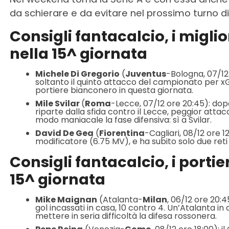
da schierare e da evitare nel prossimo turno 
Consigli fantacalcio, i miglio
nella 15^ giornata
Michele Di Gregorio
(
Juventus
-Bologna, 07/12 
soltanto il quinto attacco del campionato per xG
portiere bianconero in questa giornata.
Mile Svilar
(
Roma
-Lecce, 07/12 ore 20:45): dop
riparte dalla sfida contro il Lecce, peggior attacc
modo maniacale la fase difensiva: sì a Svilar.
David De Gea
(
Fiorentina
-Cagliari, 08/12 ore 1
modificatore (6.75 MV), e ha subito solo due reti 
Consigli fantacalcio, i portie
15^ giornata
Mike Maignan
(Atalanta-
Milan
, 06/12 ore 20:4
gol incassati in casa, 10 contro 4. Un’Atalanta in 
mettere in seria difficoltà la difesa rossonera.