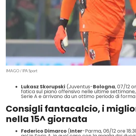
IMAGO / IPA Sport
Lukasz Skorupski
(Juventus-
Bologna
, 07/12 
fatica sul piano offensivo nelle ultime settimane, 
Serie A e arrivano da un ottimo periodo di forma (
Consigli fantacalcio, i miglio
nella 15^ giornata
Federico Dimarco
(
Inter
-Parma, 06/12 ore 18:3
gol in Serie A, in quel caso con la maglia dei ducal