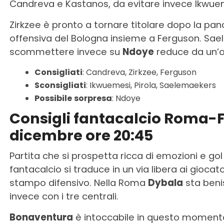
Candreva e Kastanos, da evitare invece Ikwuemes
Zirkzee è pronto a tornare titolare dopo la panc
offensiva del Bologna insieme a Ferguson. Sael
scommettere invece su
Ndoye
reduce da un’ot
Consigliati
: Candreva, Zirkzee, Ferguson
Sconsigliati
: Ikwuemesi, Pirola, Saelemaekers
Possibile
sorpresa
: Ndoye
Consigli fantacalcio Roma-F
dicembre ore 20:45
Partita che si prospetta ricca di emozioni e gol
fantacalcio si traduce in un via libera ai giocator
stampo difensivo. Nella Roma
Dybala
sta beni
invece con i tre centrali.
Bonaventura
è intoccabile in questo momento