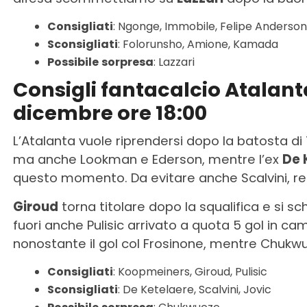
Consigliati
: Ngonge, Immobile, Felipe Anderson
Sconsigliati
: Folorunsho, Amione, Kamada
Possibile
sorpresa
: Lazzari
Consigli fantacalcio Atalan
dicembre ore 18:00
L’Atalanta vuole riprendersi dopo la batosta di
ma anche Lookman e Ederson, mentre l’ex
De 
questo momento. Da evitare anche Scalvini, re
Giroud
torna titolare dopo la squalifica e si s
fuori anche Pulisic arrivato a quota 5 gol in c
nonostante il gol col Frosinone, mentre Chukwu
Consigliati
: Koopmeiners, Giroud, Pulisic
Sconsigliati
: De Ketelaere, Scalvini, Jovic