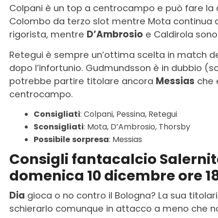
Colpani è un top a centrocampo e può fare la 
Colombo da terzo slot mentre Mota continua a
rigorista, mentre
D’Ambrosio
e Caldirola sono 
Retegui è sempre un’ottima scelta in match del 
dopo l’infortunio. Gudmundsson è in dubbio (sc
potrebbe partire titolare ancora
Messias
che 
centrocampo.
Consigliati
: Colpani, Pessina, Retegui
Sconsigliati
: Mota, D’Ambrosio, Thorsby
Possibile
sorpresa
: Messias
Consigli fantacalcio Salern
domenica 10 dicembre ore 1
Dia
gioca o no contro il Bologna? La sua titol
schierarlo comunque in attacco a meno che no