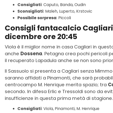
Consigliati
: Caputo, Banda, Oudin
Sconsigliati
: Maleh, Luperto, Krstovic
Possibile
sorpresa
: Piccoli
Consigli fantacalcio Cagliari
dicembre ore 20:45
Viola è il miglior nome in casa Cagliari in que
anche
Dossena
. Petagna crea pochi pericoli 
il recuperato Lapadula anche se non sono priori
Il Sassuolo si presenta a Cagliari senza Mimmo 
saranno affidati a Pinamonti, che sarà probabi
centrocampo M. Henrique merita spazio; tra
Ca
secondo. In difesa Erlic e Tressoldi sono da evita
insufficienze in questa prima metà di stagione.
Consigliati
: Viola, Pinamonti, M. Henrique