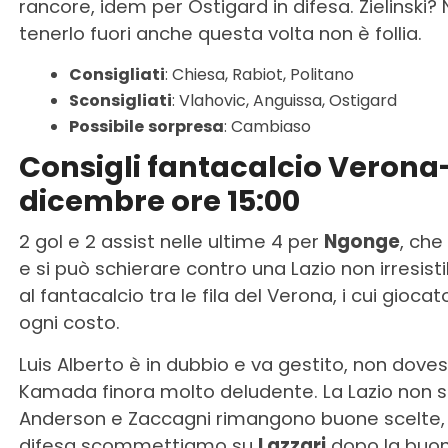
rancore, idem per Ostigard in difesa. Zielinski
tenerlo fuori anche questa volta non è follia.
Consigliati
: Chiesa, Rabiot, Politano
Sconsigliati
: Vlahovic, Anguissa, Ostigard
Possibile
sorpresa
: Cambiaso
Consigli fantacalcio Verona-
dicembre ore 15:00
2 gol e 2 assist nelle ultime 4 per
Ngonge
, che
e si può schierare contro una Lazio non irresistib
al fantacalcio tra le fila del Verona, i cui gioc
ogni costo.
Luis Alberto è in dubbio e va gestito, non dove
Kamada finora molto deludente. La Lazio non s
Anderson e Zaccagni rimangono buone scelte, a
difesa scommettiamo su
Lazzari
dopo la buona