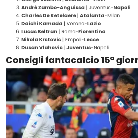
André Zambo-Anguissa
| Juventus-
Napoli
Charles De Ketelaere
|
Atalanta
-Milan
Daichi Kamada
| Verona-
Lazio
Lucas Beltran
| Roma-
Fiorentina
Nikola Krstovic
| Empoli-
Lecce
Dusan Vlahovic
|
Juventus
-Napoli
Consigli fantacalcio 15ª giorn