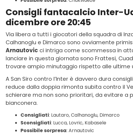
Possibile
sorpresa
: Chukwueze
Consigli fantacalcio Inter-U
dicembre ore 20:45
Via libera a tutti i giocatori della squadra di I
Calhanoglu e Dimarco sono ovviamente primissi
Arnautovic
ci intriga come scommessa in attac
lanciare in questa giornata sono Frattesi, Cu
trovare ampio minutaggio rispetto alle ultime 
A San Siro contro l’Inter è davvero dura consig
reduce dalla doppia rimonta subita contro il V
schierare ma non sono prioritari, da evitare a p
bianconera.
Consigliati
: Lautaro, Calhanoglu, Dimarco
Sconsigliati
: Lucca, Lovric, Kabasele
Possibile
sorpresa
: Arnautovic