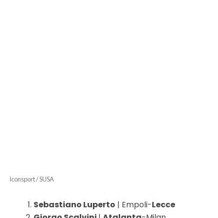
Iconsport / SUSA
Sebastiano Luperto
| Empoli-
Lecce
Giorgo Scalvini
|
Atalanta
-Milan