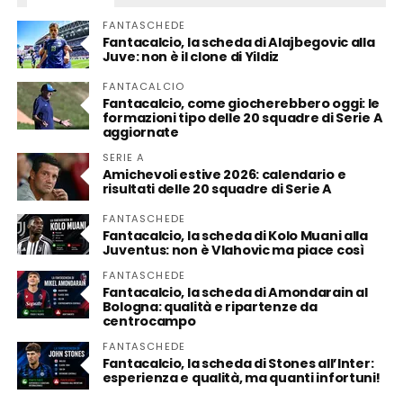
FANTASCHEDE
Fantacalcio, la scheda di Alajbegovic alla
Juve: non è il clone di Yildiz
FANTACALCIO
Fantacalcio, come giocherebbero oggi: le
formazioni tipo delle 20 squadre di Serie A
aggiornate
SERIE A
Amichevoli estive 2026: calendario e
risultati delle 20 squadre di Serie A
FANTASCHEDE
Fantacalcio, la scheda di Kolo Muani alla
Juventus: non è Vlahovic ma piace così
FANTASCHEDE
Fantacalcio, la scheda di Amondarain al
Bologna: qualità e ripartenze da
centrocampo
FANTASCHEDE
Fantacalcio, la scheda di Stones all’Inter:
esperienza e qualità, ma quanti infortuni!