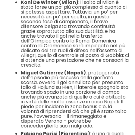
Koni De Winter (Milan)
: il salto al Milan è
stato forse un po’ più complesso di quanto ci
si potesse aspettare. Tuttavia, un po’ per
necessità, un po’ per scelta, in questa
seconda fase di campionato, il bravo
difensore belga sta trovando continuità
grazie soprattutto alla sua duttilità, e ha
anche trovato il gol nella trasferta
dell’Olimpico contro la Roma. Domenica
contro la Cremonese sarà impiegato nel più
delicato dei tre ruoli di difesa nell’assetto di
Allegri, quello di centrale al posto di Gabbia: ci
si attende una prestazione che ne consacri la
crescita.
Miguel Gutierrez (Napoli)
: protagonista
dell’episodio più discusso della giornata
scorsa, ovvero il gol annullato per presunto
fallo di Hojlund su Hien, il laterale spagnolo sta
trovando spazio in una porzione di campo
anche più avanzata di quelle a cui è abituato,
in virtù delle molte assenze in casa Napoli. Il
piede per incidere in zona bonus c’è, la
volontà di riprendersi ciò che gli è stato tolto
pure, l’avversario – il rimaneggiato e
disperato Verona – potrebbe
concederglierlo suo malgrado.
Fabiano Parisi (Fiorentina)
: è uno di quelli