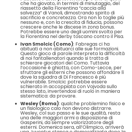
che ha giovato, in termini di minutaggio, del
riassetto della Fiorentina “caccia alla
salvezza” di Vanoli, dimostrando spirito di
sacrificio e concretezza. Ora non lo toglie più
nessuno e, con la crescita di fiducia, possono
crescere anche le discese in zona bonus.
Potrebbe essere uno degli uomini svolta per
la Fiorentina nel derby toscano contro il Pisa.
Ivan Smolcic (Como)
: Fabregas ci ha
abituati a non abituarci alle sue formazioni.
Questo gioco di parole interpreta la difficoltà
di noi fantallenatori quando si tratta di
schierare giocatori del Como. Tuttavia
l’occasione è ghiotta, con Como-Lecce, per
sfruttare gli esterni che possono affondare lì
dove la squadra di Di Francesco è più
vulnerabile. Smolcic potrebbe essere
schierato in accoppiata con Vojvoda sullo
stesso lato, invertendosi di ruolo in maniera
sistematica: da provare.
Wesley (Roma)
: qualche problemino fisico e
un fisiologico calo non devono distrarre.
Wesley, col suo passo e le sue qualità, resta
una delle maggiori armi a disposizione di
Gasperini, da sempre valorizzatore degli
esterni. Domenica sera, all’Olimpico, arriverà
una Juventus stanca e demoralizzata dopo la