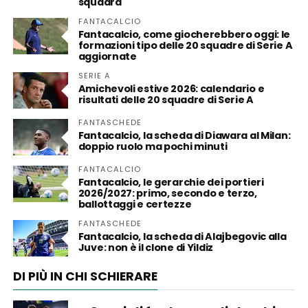
squadra
FANTACALCIO
Fantacalcio, come giocherebbero oggi: le
formazioni tipo delle 20 squadre di Serie A
aggiornate
SERIE A
Amichevoli estive 2026: calendario e
risultati delle 20 squadre di Serie A
FANTASCHEDE
Fantacalcio, la scheda di Diawara al Milan:
doppio ruolo ma pochi minuti
FANTACALCIO
Fantacalcio, le gerarchie dei portieri
2026/2027: primo, secondo e terzo,
ballottaggi e certezze
FANTASCHEDE
Fantacalcio, la scheda di Alajbegovic alla
Juve: non è il clone di Yildiz
DI PIÙ IN CHI SCHIERARE