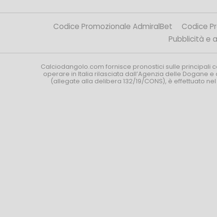
Codice Promozionale AdmiralBet
Codice P
Pubblicità e af
Calciodangolo.com fornisce pronostici sulle principali 
operare in Italia rilasciata dall’Agenzia delle Dogane e 
(allegate alla delibera 132/19/CONS), è effettuato ne