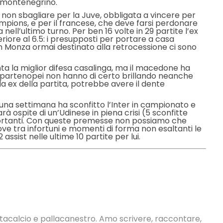
il montenegrino.
a non sbagliare per la Juve, obbligata a vincere per
pions, e per il francese, che deve farsi perdonare
ell’ultimo turno. Per ben 16 volte in 29 partite l’ex
eriore al 6.5: i presupposti per portare a casa
n Monza ormai destinato alla retrocessione ci sono
vanta la miglior difesa casalinga, ma il macedone ha
. I partenopei non hanno di certo brillando neanche
 da ex della partita, potrebbe avere il dente
in una settimana ha sconfitto l’Inter in campionato e
arà ospite di un’Udinese in piena crisi (5 sconfitte
portanti. Con queste premesse non possiamo che
dove tra infortuni e momenti di forma non esaltanti le
 assist nelle ultime 10 partite per lui.
antacalcio e pallacanestro. Amo scrivere, raccontare,