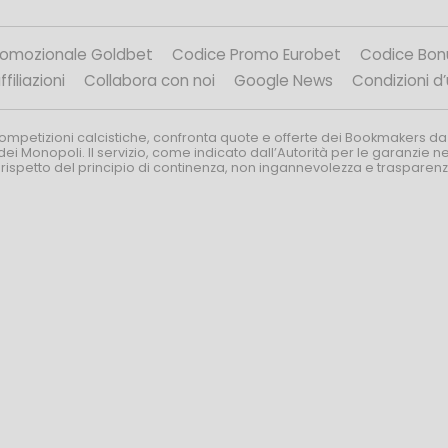
romozionale Goldbet
Codice Promo Eurobet
Codice Bon
filiazioni
Collabora con noi
Google News
Condizioni d
competizioni calcistiche, confronta quote e offerte dei Bookmakers da
dei Monopoli. Il servizio, come indicato dall’Autorità per le garanzie 
l rispetto del principio di continenza, non ingannevolezza e trasparen