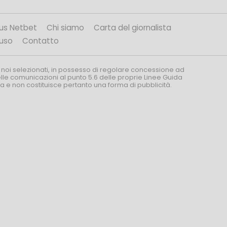
us Netbet
Chi siamo
Carta del giornalista
’uso
Contatto
 noi selezionati, in possesso di regolare concessione ad
nelle comunicazioni al punto 5.6 delle proprie Linee Guida
za e non costituisce pertanto una forma di pubblicità.