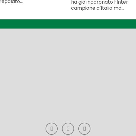
egalato...
ha già incoronato l’Inter
campione d’Italia ma...