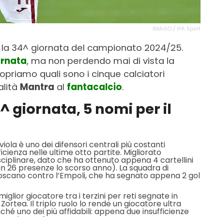
IMAGO / IPA Sport
 la 34^ giornata del campionato 2024/25.
ornata
, ma non perdendo mai di vista la
copriamo quali sono i cinque calciatori
alità
Mantra
al
fantacalcio
.
^ giornata, 5 nomi per il
 viola è uno dei difensori centrali più costanti
icienza nelle ultime otto partite. Migliorato
sciplinare, dato che ha ottenuto appena 4 cartellini
4 in 26 presenze lo scorso anno). La squadra di
oscano contro l’Empoli, che ha segnato appena 2 gol
iglior giocatore tra i terzini per reti segnate in
Zortea. Il triplo ruolo lo rende un giocatore ultra
ché uno dei più affidabili: appena due insufficienze