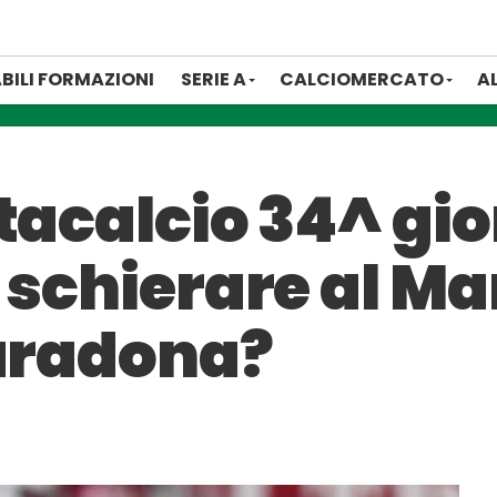
BILI FORMAZIONI
SERIE A
CALCIOMERCATO
A
tacalcio 34^ gio
 schierare al Ma
Maradona?