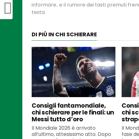
informare.. e il rumore dei tasti premuti fre
testa.
DI PIÙ IN CHI SCHIERARE
Consigli fantamondiale,
Consi
chi schierare per le finali: un
chi sc
Messi tutto d’oro
strap
Il Mondiale 2026 è arrivato
Il Mond
all’ultimo, attesissimo atto. Dopo
fase dec