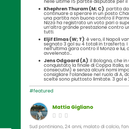
nelle ultime 15 partite disputate per 
Khephren Thuram (M; C)
: partita d
continuare a sperare in un posto Cham
una partita non buona contro il Parma n
Nizza ha registrato un voto pari o sup
un’altra grande prestazione contro u
tutti.
Eljif Elmas (W; T)
: è vero, il Napoli 
segnato 3 gol su 4 totali in trasferta
nell’ultima gara contro il Monza e lui,
avvelenato…
Jens Odgaard (A)
: il Bologna, che 
conquistato la finale di Coppa Italia, s
consecutivi) e senza alcuni nomi im
consigliare l’olandese nel ruolo di A, 
scelte sono piuttosto limitate. 3 gol e 2
#featured
Mattia Gigliano
Sud pontiniano, 24 anni, malato di calcio, f