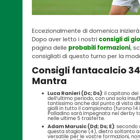
Eccezionalmente di domenica inizierà
Dopo aver letto i nostri
consigli di gi
pagina delle
probabili formazioni
, s
consigliati di questo turno per la mod
Consigli fantacalcio 34
Mantra
Luca Ranieri (Dc; Ds)
: il capitano dei
dell’ultimo periodo, con una sola insuff
tantissimo anche dal punto di vista di
gialli in tutto il campionato (furono 1
Palladino sarà impegnata nel derby t
nelle ultime 5 trasferte.
Adam Marusic (Dd; Ds; E)
: secondo m
questa stagione (4), dietro soltanto a 
versatile per le vostre formazioni, non