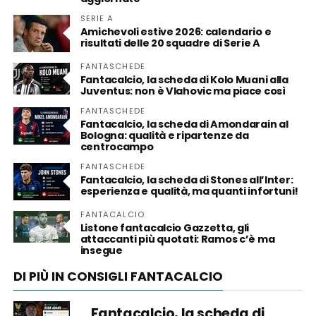
SERIE A
Amichevoli estive 2026: calendario e
risultati delle 20 squadre di Serie A
FANTASCHEDE
Fantacalcio, la scheda di Kolo Muani alla
Juventus: non è Vlahovic ma piace così
FANTASCHEDE
Fantacalcio, la scheda di Amondarain al
Bologna: qualità e ripartenze da
centrocampo
FANTASCHEDE
Fantacalcio, la scheda di Stones all’Inter:
esperienza e qualità, ma quanti infortuni!
FANTACALCIO
Listone fantacalcio Gazzetta, gli
attaccanti più quotati: Ramos c’è ma
insegue
DI PIÙ IN CONSIGLI FANTACALCIO
Fantacalcio, la scheda di