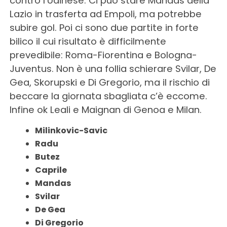
contro l’Udinese. Ci può stare Mandas della
Lazio in trasferta ad Empoli, ma potrebbe
subire gol. Poi ci sono due partite in forte
bilico il cui risultato è difficilmente
prevedibile: Roma-Fiorentina e Bologna-
Juventus. Non è una follia schierare Svilar, De
Gea, Skorupski e Di Gregorio, ma il rischio di
beccare la giornata sbagliata c’è eccome.
Infine ok Leali e Maignan di Genoa e Milan.
Milinkovic-Savic
Radu
Butez
Caprile
Mandas
Svilar
De Gea
Di Gregorio