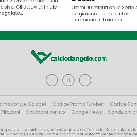
iale 2026 entra nella sua
isiva. Gli ottavi di finale
Ultimi 90 minuti della Serie
egalato...
ha già incoronato l’Inter
campione d’Italia ma...
romozionale Goldbet
Codice Promo Eurobet
Codice Bon
filiazioni
Collabora con noi
Google News
Condizioni d
competizioni calcistiche, confronta quote e offerte dei Bookmakers da
dei Monopoli. Il servizio, come indicato dall’Autorità per le garanzie 