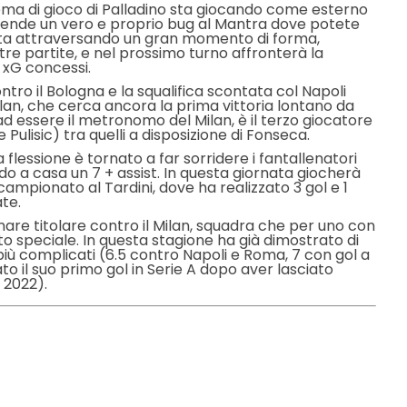
tema di gioco di Palladino sta giocando come esterno
 lo rende un vero e proprio bug al Mantra dove potete
 Sta attraversando un gran momento di forma,
e tre partite, e nel prossimo turno affronterà la
 xG concessi.
contro il Bologna e la squalifica scontata col Napoli
ilan, che cerca ancora la prima vittoria lontano da
 ad essere il metronomo del Milan, è il terzo giocatore
Pulisic) tra quelli a disposizione di Fonseca.
 flessione è tornato a far sorridere i fantallenatori
o a casa un 7 + assist. In questa giornata giocherà
ampionato al Tardini, dove ha realizzato 3 gol e 1
ate.
rnare titolare contro il Milan, squadra che per uno con
 speciale. In questa stagione ha già dimostrato di
iù complicati (6.5 contro Napoli e Roma, 7 con gol a
ato il suo primo gol in Serie A dopo aver lasciato
 2022).