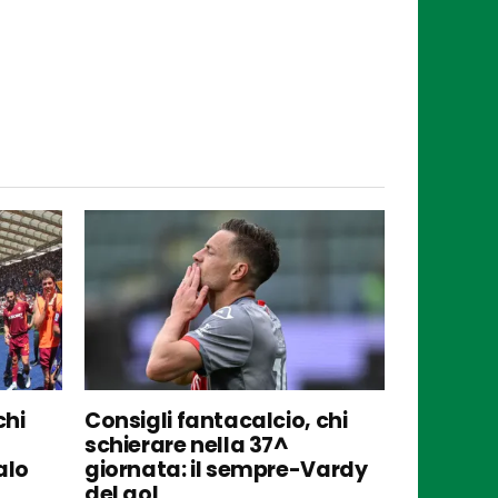
chi
Consigli fantacalcio, chi
schierare nella 37^
alo
giornata: il sempre-Vardy
del gol