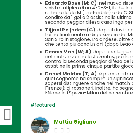
Edoardo Bove (M; C)
: nel nuovo sis
sinistro atipico di un 4-2-3-1, il che
schierarlo da M (preferibile) o da C.
condito da 1 gol e 2 assist nelle ultim
seconda peggior difesa casalinga per
Tijjani Reijnders (C)
: dopo il rinvio 
torna finalmente a disposizione del M
San Siro in stagione. L’olandese, oltre
che tenta più conclusioni (dopo Leao e 
Dennis Man (W; A)
: dopo una leggera
nel match contro la Juventus, portand
contro la seconda peggior difesa del c
assist nelle prime cinque partite gioc
Daniel Maldini (T;
A)
: è pronto a to
quel cognome ha sempre un significato
sapersi distinguere anche nei match p
Firenze); ai rossoneri, inoltre, ha segn
Milanello (Spezia-Milan del novembre
#featured
Mattia Gigliano