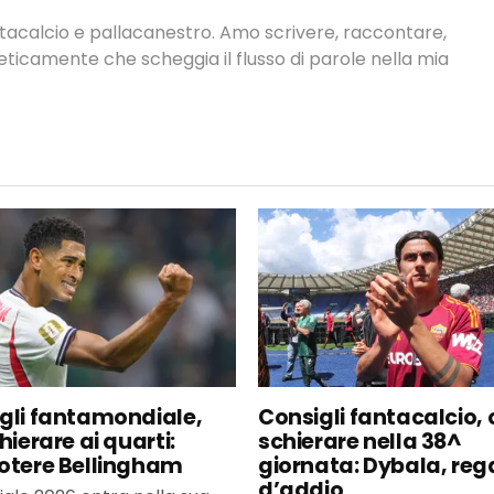
antacalcio e pallacanestro. Amo scrivere, raccontare,
neticamente che scheggia il flusso di parole nella mia
gli fantamondiale,
Consigli fantacalcio, 
hierare ai quarti:
schierare nella 38^
otere Bellingham
giornata: Dybala, reg
d’addio