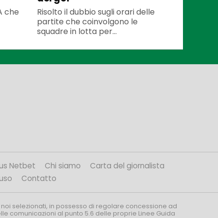
 A che
Risolto il dubbio sugli orari delle
partite che coinvolgono le
squadre in lotta per...
us Netbet
Chi siamo
Carta del giornalista
’uso
Contatto
 noi selezionati, in possesso di regolare concessione ad
nelle comunicazioni al punto 5.6 delle proprie Linee Guida