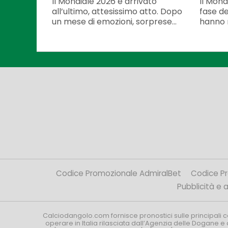
Il Mondiale 2026 è arrivato
Il Mond
all’ultimo, attesissimo atto. Dopo
fase dec
un mese di emozioni, sorprese...
hanno r
Codice Promozionale AdmiralBet
Codice P
Pubblicità e af
Calciodangolo.com fornisce pronostici sulle principali 
operare in Italia rilasciata dall’Agenzia delle Dogane e 