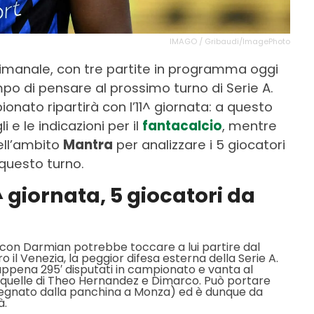
IMAGO / Gribaudi/ImagePhoto
ttimanale, con tre partite in programma oggi
mpo di pensare al prossimo turno di Serie A.
ionato ripartirà con l’11^ giornata: a questo
i e le indicazioni per il
fantacalcio
, mentre
ell’ambito
Mantra
per analizzare i 5 giocatori
 questo turno.
^ giornata, 5 giocatori da
a con Darmian potrebbe toccare a lui partire dal
 il Venezia, la peggior difesa esterna della Serie A.
 appena 295′ disputati in campionato e vanta al
quelle di Theo Hernandez e Dimarco. Può portare
egnato dalla panchina a Monza) ed è dunque da
à.