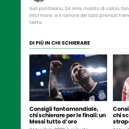
Sud pontiniano, 24 anni, malato di calcio, f
informare.. e il rumore dei tasti premuti fre
testa.
DI PIÙ IN CHI SCHIERARE
Consigli fantamondiale,
Consi
chi schierare per le finali: un
chi sc
Messi tutto d’oro
strap