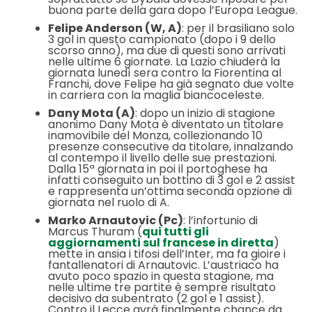
buona parte della gara dopo l’Europa League.
Felipe Anderson (W, A)
: per il brasiliano solo
3 gol in questo campionato (dopo i 9 dello
scorso anno), ma due di questi sono arrivati
nelle ultime 6 giornate. La Lazio chiuderà la
giornata lunedì sera contro la Fiorentina al
Franchi, dove Felipe ha già segnato due volte
in carriera con la maglia biancoceleste.
Dany Mota (A)
: dopo un inizio di stagione
anonimo Dany Mota è diventato un titolare
inamovibile del Monza, collezionando 10
presenze consecutive da titolare, innalzando
al contempo il livello delle sue prestazioni.
Dalla 15ª giornata in poi il portoghese ha
infatti conseguito un bottino di 3 gol e 2 assist
e rappresenta un’ottima seconda opzione di
giornata nel ruolo di A.
Marko Arnautovic (Pc)
: l’infortunio di
Marcus Thuram (
qui tutti gli
aggiornamenti sul francese in diretta
)
mette in ansia i tifosi dell’Inter, ma fa gioire i
fantallenatori di Arnautovic. L’austriaco ha
avuto poco spazio in questa stagione, ma
nelle ultime tre partite è sempre risultato
decisivo da subentrato (2 gol e 1 assist).
Contro il Lecce avrà finalmente chance da