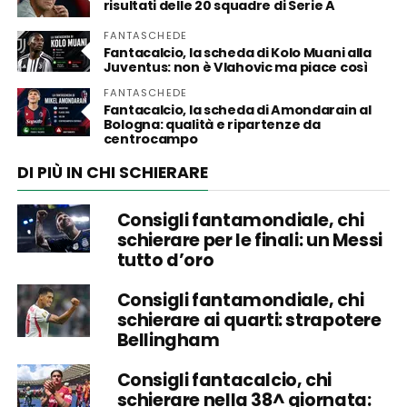
risultati delle 20 squadre di Serie A
FANTASCHEDE
Fantacalcio, la scheda di Kolo Muani alla
Juventus: non è Vlahovic ma piace così
FANTASCHEDE
Fantacalcio, la scheda di Amondarain al
Bologna: qualità e ripartenze da
centrocampo
DI PIÙ IN CHI SCHIERARE
Consigli fantamondiale, chi
schierare per le finali: un Messi
tutto d’oro
Consigli fantamondiale, chi
schierare ai quarti: strapotere
Bellingham
Consigli fantacalcio, chi
schierare nella 38^ giornata: