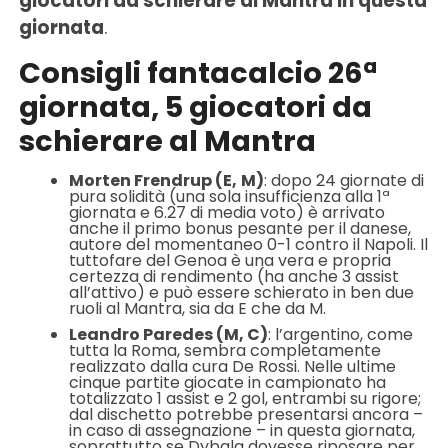
giocatori da schierare al Mantra in questa
giornata
.
Consigli fantacalcio 26ª
giornata, 5 giocatori da
schierare al Mantra
Morten Frendrup (E,
M)
: dopo 24 giornate di
pura solidità (una sola insufficienza alla 1ª
giornata e 6.27 di media voto) è arrivato
anche il primo bonus pesante per il danese,
autore del momentaneo 0-1 contro il Napoli. Il
tuttofare del Genoa è una vera e propria
certezza di rendimento (ha anche 3 assist
all’attivo) e può essere schierato in ben due
ruoli al Mantra, sia da E che da M.
Leandro Paredes (M, C)
: l’argentino, come
tutta la Roma, sembra completamente
realizzato dalla cura De Rossi. Nelle ultime
cinque partite giocate in campionato ha
totalizzato 1 assist e 2 gol, entrambi su rigore;
dal dischetto potrebbe presentarsi ancora –
in caso di assegnazione – in questa giornata,
soprattutto se Dybala dovesse riposare per