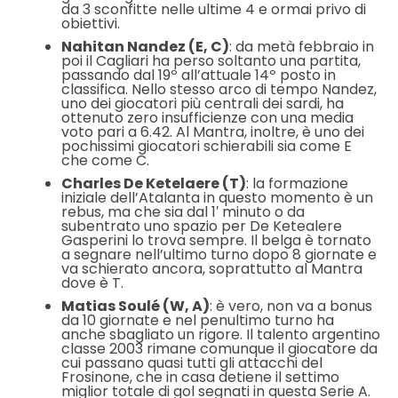
da 3 sconfitte nelle ultime 4 e ormai privo di
obiettivi.
Nahitan Nandez (E, C)
: da metà febbraio in
poi il Cagliari ha perso soltanto una partita,
passando dal 19º all’attuale 14º posto in
classifica. Nello stesso arco di tempo Nandez,
uno dei giocatori più centrali dei sardi, ha
ottenuto zero insufficienze con una media
voto pari a 6.42. Al Mantra, inoltre, è uno dei
pochissimi giocatori schierabili sia come E
che come C.
Charles De Ketelaere (T)
: la formazione
iniziale dell’Atalanta in questo momento è un
rebus, ma che sia dal 1′ minuto o da
subentrato uno spazio per De Ketealere
Gasperini lo trova sempre. Il belga è tornato
a segnare nell’ultimo turno dopo 8 giornate e
va schierato ancora, soprattutto al Mantra
dove è T.
Matias Soulé (W, A)
: è vero, non va a bonus
da 10 giornate e nel penultimo turno ha
anche sbagliato un rigore. Il talento argentino
classe 2003 rimane comunque il giocatore da
cui passano quasi tutti gli attacchi del
Frosinone, che in casa detiene il settimo
miglior totale di gol segnati in questa Serie A.