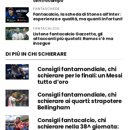
centrocampo
FANTASCHEDE
Fantacalcio, la scheda di Stones all’Inter:
esperienza e qualità, ma quanti infortuni!
FANTACALCIO
Listone fantacalcio Gazzetta, gli
attaccanti più quotati: Ramos c’è ma
insegue
DI PIÙ IN CHI SCHIERARE
Consigli fantamondiale, chi
schierare per le finali: un Messi
tutto d’oro
Consigli fantamondiale, chi
schierare ai quarti: strapotere
Bellingham
Consigli fantacalcio, chi
schierare nella 38^ giornata: