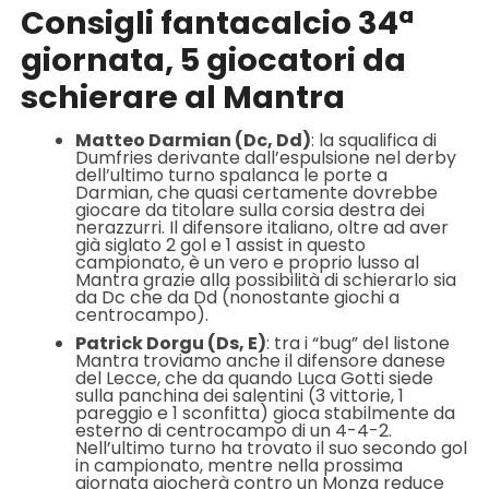
Consigli fantacalcio 34ª
giornata, 5 giocatori da
schierare al Mantra
Matteo Darmian (Dc, Dd)
: la squalifica di
Dumfries derivante dall’espulsione nel derby
dell’ultimo turno spalanca le porte a
Darmian, che quasi certamente dovrebbe
giocare da titolare sulla corsia destra dei
nerazzurri. Il difensore italiano, oltre ad aver
già siglato 2 gol e 1 assist in questo
campionato, è un vero e proprio lusso al
Mantra grazie alla possibilità di schierarlo sia
da Dc che da Dd (nonostante giochi a
centrocampo).
Patrick Dorgu (Ds, E)
: tra i “bug” del listone
Mantra troviamo anche il difensore danese
del Lecce, che da quando Luca Gotti siede
sulla panchina dei salentini (3 vittorie, 1
pareggio e 1 sconfitta) gioca stabilmente da
esterno di centrocampo di un 4-4-2.
Nell’ultimo turno ha trovato il suo secondo gol
in campionato, mentre nella prossima
giornata giocherà contro un Monza reduce