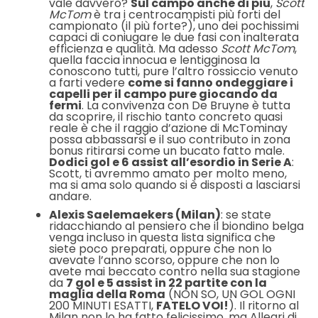
vale davvero?
Sul campo anche di più
,
Scott
McTom
è tra i centrocampisti più forti del
campionato (il più forte?), uno dei pochissimi
capaci di coniugare le due fasi con inalterata
efficienza e qualità. Ma adesso
Scott McTom
,
quella faccia innocua e lentigginosa la
conoscono tutti, pure l’altro rossiccio venuto
a farti vedere
come si fanno ondeggiare i
capelli per il campo pure giocando da
fermi
. La convivenza con De Bruyne è tutta
da scoprire, il rischio tanto concreto quasi
reale è che il raggio d’azione di McTominay
possa abbassarsi e il suo contributo in zona
bonus ritirarsi come un bucato fatto male.
Dodici gol e 6 assist all’esordio in Serie A
:
Scott, ti avremmo amato per molto meno,
ma si ama solo quando si è disposti a lasciarsi
andare.
Alexis Saelemaekers (Milan)
: se state
ridacchiando al pensiero che il biondino belga
venga incluso in questa lista significa che
siete poco preparati, oppure che non lo
avevate l’anno scorso, oppure che non lo
avete mai beccato contro nella sua stagione
da
7 gol e 5 assist in 22 partite con la
maglia della Roma
(NON SO, UN GOL OGNI
200 MINUTI ESATTI,
FATELO VOI!
). Il ritorno al
Milan non lo ha fatto felicissimo, ma Allegri di