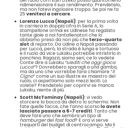
del ruolo com Edin Dzeko possa quantomeno
ridimensionare il suo rendimento. Prendetelo,
ma non fatevi ingolosire troppo. Se poi ne fa
25
veniteci a cercare
.
Lorenzo Lucca (Napoli)
: per la prima volta
in carriera in doppia cifra in Serie A, lo
stampellone ormai ex Udinese ha regalato
tante gioie a noi fantallenatori che lo
abbiamo preso da non più che
terzo-quarto
slot
di reparto. Da Udine a Napoli passando
per Lucca, però, la strada è lunga e tortuosa
e il ruolo da vice Lukaku potrebbe intristirlo in
panchina. Ragazzi, siamo seri, ce lo vedete
Conte dire a Lukaku “s
iediti che oggi gioca
Lucca
“? Dovrebbero sparagli a una gamba,
ma da uno che vorrebbe farsi chiamare “
il
Cigno
” come un suo illustre ex maestro del
ruolo, ci aspettiamo solo mezzi leciti. Lo
volete? Prendetelo per coprirvi se manca
Lukaku, niente di più.
Scott McTominay (Napoli)
: vi vedo
storcere la bocca da dietro lo schermo. Non
fate quelle facce, che l’anno scorso
lo avete
lasciato passare a 6-7 crediti
. Tanto che
deve fare uno che sembra un tipo di
hamburger
del
fast food
? E ora vi serve
trequarti del budget di centrocampo. Ma li