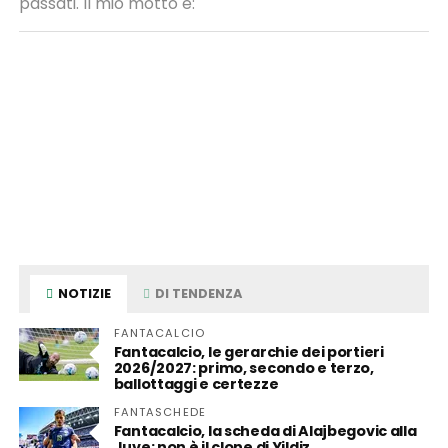
passati. Il mio motto é:
NOTIZIE
DI TENDENZA
FANTACALCIO
Fantacalcio, le gerarchie dei portieri
2026/2027: primo, secondo e terzo,
ballottaggi e certezze
FANTASCHEDE
Fantacalcio, la scheda di Alajbegovic alla
Juve: non è il clone di Yildiz