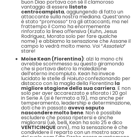
buon Diao portava con sé il clamoroso
vantaggio di essere
listato
centrocampista
, aggiungendo di fatto un
attaccante sulla nostra mediana. Quest’anno
è stato “promosso” tra gli attaccanti, ma nel
frattempo il Como ha enormemente
rinforzato la linea offensiva (Kuhn, Jesus
Rodriguez, Morata solo per fare qualche
nome) e abbiamo la sensazione che Assane il
campo lo vedrà molto meno. Voi “
Assatelo
”
stare!
Moise Kean (Fiorentina)
: alzi la mano chi
avrebbe scommesso su questo giramondo
che si portava dietro la maledizione
dell’eterno incompiuto. Kean ha invece
lucidato le stelle di
Hokuto
confezionando per
distacco con la maglia della Fiorentina
la
migliore stagione della sua carriera
. E non
solo per aver accarezzato e sfiorato i 20 gol
in Serie A (si è fermato a 19), ma anche per
temperamento, leadership e determinazione,
doti che in passato
aveva saputo
nascondere molto bene
. Non è possibile
escludere che possa ripetersi e anche
migliorarsi (uè, belli, Kean ha solo 25 e dico
VENTICINQUE
anni), ma la sensazione è che
condividere il reparto con un mostro sacro