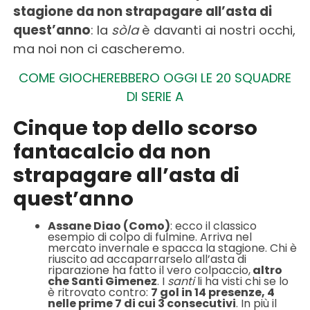
stagione da non strapagare all’asta di
quest’anno
: la
sòla
è davanti ai nostri occhi,
ma noi non ci cascheremo.
COME GIOCHEREBBERO OGGI LE 20 SQUADRE
DI SERIE A
Cinque top dello scorso
fantacalcio da non
strapagare all’asta di
quest’anno
Assane Diao (Como)
: ecco il classico
esempio di colpo di fulmine. Arriva nel
mercato invernale e spacca la stagione. Chi è
riuscito ad accaparrarselo all’asta di
riparazione ha fatto il vero colpaccio,
altro
che Santi Gimenez
. I
santi
li ha visti chi se lo
è ritrovato contro:
7 gol in 14 presenze, 4
nelle prime 7 di cui 3 consecutivi
. In più il