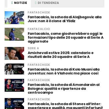
NOTIZIE
DI TENDENZA
FANTASCHEDE
Fantacalcio, la scheda di Alajbegovic alla
Juve: non è il clone di Yildiz
FANTACALCIO
Fantacalcio, come giocherebbero oggi: le
formazioni tipo delle 20 squadre di Serie A
aggiornate
SERIE A
Amichevoli estive 2026: calendario e
risultati delle 20 squadre di Serie A
FANTASCHEDE
Fantacalcio, la scheda di Kolo Muani alla
Juventus: non è Vlahovic ma piace così
FANTASCHEDE
Fantacalcio, la scheda di Amondarain al
Bologna: qualità e ripartenze da
centrocampo
FANTASCHEDE
Fantacalcio, la scheda di Stones all’Inter:
esperienza e qualità, ma quanti infortuni!