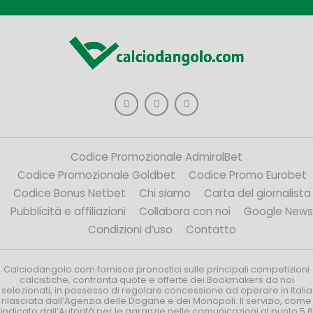
Codice Promozionale AdmiralBet
Codice Promozionale Goldbet
Codice Promo Eurobet
Codice Bonus Netbet
Chi siamo
Carta del giornalista
Pubblicità e affiliazioni
Collabora con noi
Google News
Condizioni d’uso
Contatto
Calciodangolo.com fornisce pronostici sulle principali competizioni
calcistiche, confronta quote e offerte dei Bookmakers da noi
selezionati, in possesso di regolare concessione ad operare in Italia
rilasciata dall’Agenzia delle Dogane e dei Monopoli. Il servizio, come
indicato dall’Autorità per le garanzie nelle comunicazioni al punto 5.6