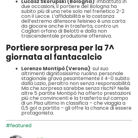
Lucasz Skorupski (Bologna)
: imbattuto in
due occasioni, il portiere del Bologna ha
subito più di una rete solo nel frenetico 2-2
con il Lecce. L’affidabilità e la costanza
dell’estremo difensore felsineo è una carta
da giocare anche in trasferta, contro un
Cagliari orfano di Belotti e dalla non
trascendentale produzione offensiva.
Portiere sorpresa per la 7^
giornata al fantacalcio
Lorenzo Montipò (Verona)
: sul suo
altrimenti dignitosissimo ruolino personale
stagionale grava pesantemente il 4-0 subito
dalla Lazio, peraltro non senza responsabilità.
Ma che sorpresa sarebbe senza rischi? Nelle
altre 5 partite Montipò ha offerto prestazioni
più che convincenti e la trasferta sul campo
di un Pisa ultimo in classifica – che viaggia a
0,5 gol a partita – gli offre la chance di essere
protagonista.
#featured