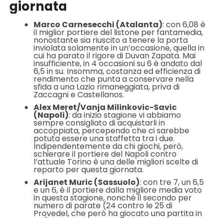
giornata
Marco Carnesecchi (Atalanta)
: con 6,08 è
il miglior portiere del listone per fantamedia,
nonostante sia riuscito a tenere la porta
inviolata solamente in un’occasione, quella in
cui ha parato il rigore di Duvan Zapata. Mai
insufficiente, in 4 occasioni su 6 è andato dal
6,5 in su. Insomma, costanza ed efficienza di
rendimento che punta a conservare nella
sfida a una Lazio rimaneggiata, priva di
Zaccagni e Castellanos.
Alex Meret/Vanja Milinkovic-Savic
(Napoli)
: da inizio stagione vi abbiamo
sempre consigliato di acquistarli in
accoppiata, percependo che ci sarebbe
potuta essere una staffetta tra i due.
Indipendentemente da chi giochi, però,
schierare il portiere del Napoli contro
l’attuale Torino è una delle migliori scelte di
reparto per questa giornata.
Arijanet Muric (Sassuolo)
: con tre 7, un 6,5
e un 6, è il portiere dalla migliore media voto
in questa stagione, nonché il secondo per
numero di parate (24 contro le 25 di
Provedel, che però ha giocato una partita in