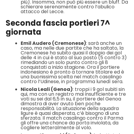
più). Insomma, non può più essere un bluff. Da
schierare serenamente contro l’abulico
attacco del Lecce.
Seconda fascia portieri 7^
giornata
Emil Audero (Cremonese)
: sarà anche un
caso, ma nelle due partite che ha saltato, la
Cremonese ha subito quasi il doppio dei gol
delle 4 in cui è stato al suo posto (5 contro 3)
rimediando un solo punto contro gli 8
conquistati a inizio stagione. Ora il portiere
indonesiano è pronto a tornare titolare ed è
una buonissima scelta nel match casalingo
contro l’Udinese, in programma lunedì sera.
Nicola Leali (Genoa)
: troppi i 9 gol subiti sin
qui, ma con un registro mai insufficiente e tre
voti su sei dal 6,5 in su, il portiere del Genoa
dimostra di aver avuto ben poche
responsabilità. La situazione della squadra
ligure è quasi disperata, c’è bisogno di una
sferzata. Il match casalingo contro il Parma
gli offre una chance da porta inviolata, da
cogliere letteralmente al volo.